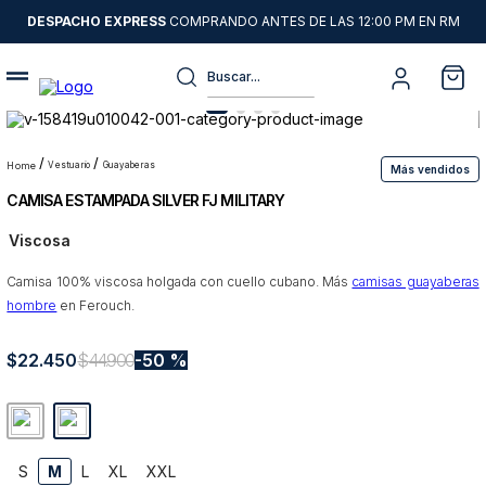
DESPACHO EXPRESS
COMPRANDO ANTES DE LAS 12:00 PM EN RM
Buscar...
Términos más buscados
1
.
sweater
vestuario
guayaberas
Más vendidos
CAMISA ESTAMPADA SILVER FJ MILITARY
2
.
chaquetas
Viscosa
3
.
camisas
Camisa 100% viscosa holgada con cuello cubano. Más
4
.
pantalon
camisas guayaberas
hombre
en Ferouch.
5
.
chaqueta cuero
$
22
6
.
.
450
jeans
$
44
.
900
50 %
7
.
chaqueta
8
.
blazer
S
M
L
XL
XXL
9
.
poleron