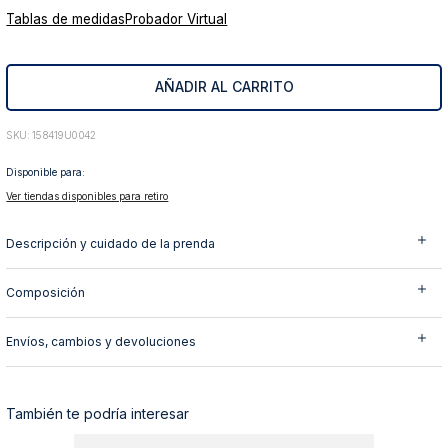
Tablas de medidas
Probador Virtual
10
.
abrigo
AÑADIR AL CARRITO
:
158419U0042
Disponible para:
Ver tiendas disponibles para retiro
Descripción y cuidado de la prenda
Composición
Envíos, cambios y devoluciones
También te podría interesar