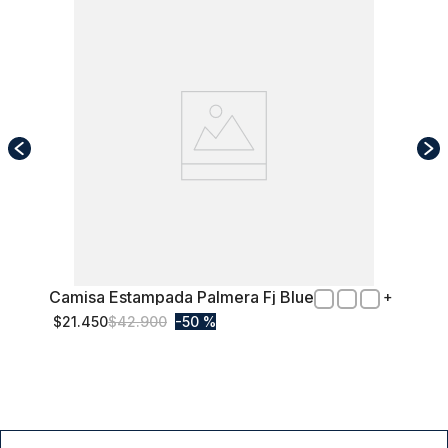
Camisa Estampada Palmera Fj Blue
L
$
21
.
450
$
42
.
900
50 %
Comprar