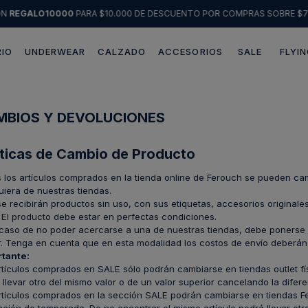
ÓN
REGALO10000
PARA $10.000 DE DESCUENTO POR COMPRAS SOBRE $7
IO
UNDERWEAR
CALZADO
ACCESORIOS
SALE
FLYIN
Términos más buscados
1
.
sweater
MBIOS Y DEVOLUCIONES
2
.
chaquetas
íticas de Cambio de Producto
3
.
pantalon
 los artículos comprados en la tienda online de Ferouch se pueden cam
4
.
camisas
uiera de nuestras tiendas.
se recibirán productos sin uso, con sus etiquetas, accesorios originale
5
.
chaqueta cuero
 El producto debe estar en perfectas condiciones.
 caso de no poder acercarse a una de nuestras tiendas, debe ponerse e
6
.
jeans
r. Tenga en cuenta que en esta modalidad los costos de envío deberán 
7
.
blazer
tante:
rtículos comprados en SALE sólo podrán cambiarse en tiendas outlet fís
8
.
chaqueta
 llevar otro del mismo valor o de un valor superior cancelando la difere
rtículos comprados en la sección SALE podrán cambiarse en tiendas Fe
9
.
poleron