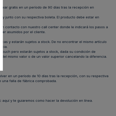
biar gratis en un período de 90 días tras la recepción en
, y junto con su respectiva boleta. El producto debe estar en
n contacto con nuestro call center donde le indicará los pasos a
ser asumidos por el cliente.
icas y estarán sujetos a stock. De no encontrar el mismo artículo
ncia.
rouch pero estarán sujetos a stock, dada su condición de
o del mismo valor o de un valor superior cancelando la diferencia.
lver en un período de 10 días tras la recepción, con su respectiva
nte una falla de fábrica comprobada.
c aquí y te guiaremos como hacer la devolución en línea.