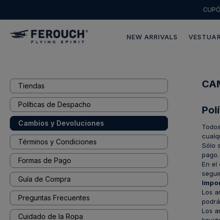
CUP
NEW ARRIVALS
VESTUAR
CA
Tiendas
Políticas de Despacho
Pol
Cambios y Devoluciones
Todos
cualq
Términos y Condiciones
Sólo 
pago.
Formas de Pago
En el
segui
Guía de Compra
Impor
Los a
Preguntas Frecuentes
podrá
Los a
Cuidado de la Ropa