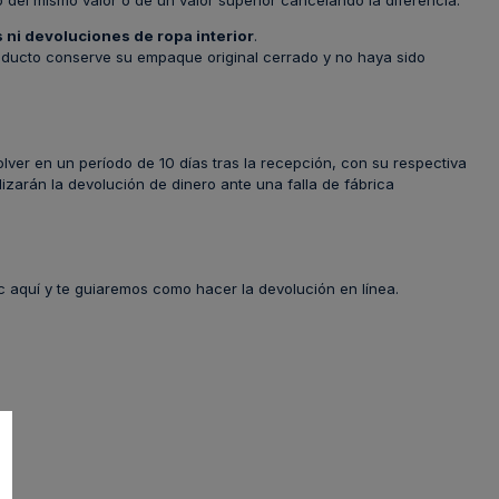
o del mismo valor o de un valor superior cancelando la diferencia.
 ni devoluciones de ropa interior
.
ducto conserve su empaque original cerrado y no haya sido
lver en un período de 10 días tras la recepción, con su respectiva
lizarán la devolución de dinero ante una falla de fábrica
c aquí y te guiaremos como hacer la devolución en línea.