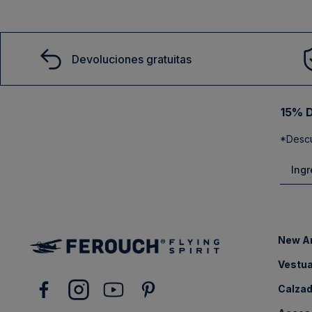
Devoluciones gratuitas
15% D
*Descu
New Ar
Vestua
Calza