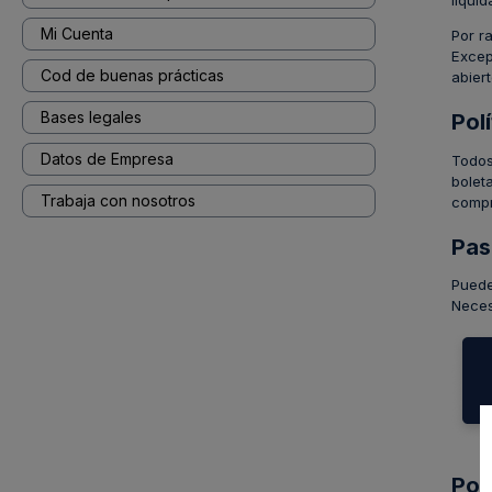
liqui
Mi Cuenta
Por r
Excep
Cod de buenas prácticas
abier
Bases legales
Pol
Datos de Empresa
Todos
bolet
Trabaja con nosotros
comp
Pas
Puede
Neces
Pol