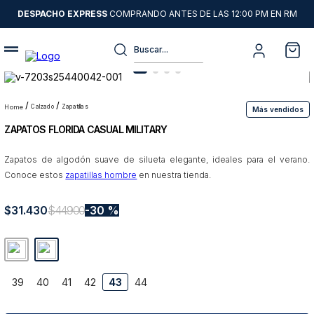
DESPACHO EXPRESS
COMPRANDO ANTES DE LAS 12:00 PM EN RM
Buscar...
Términos más buscados
1
.
sweater
calzado
zapatillas
Más vendidos
ZAPATOS FLORIDA CASUAL MILITARY
2
.
chaquetas
3
.
camisas
Zapatos de algodón suave de silueta elegante, ideales para el verano.
Conoce estos
zapatillas hombre
en nuestra tienda.
4
.
pantalon
5
.
chaqueta cuero
$
31
.
430
$
44
.
900
30 %
6
.
jeans
7
.
chaqueta
8
.
blazer
39
40
41
42
43
44
9
.
poleron