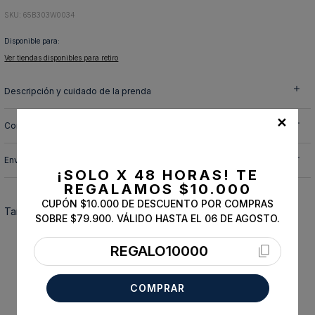
10
.
abrigo
:
65B303W0034
Disponible para:
Ver tiendas disponibles para retiro
Descripción y cuidado de la prenda
✕
Composición
Envíos, cambios y devoluciones
¡SOLO X 48 HORAS!
TE
REGALAMOS $10.000
CUPÓN $10.000 DE DESCUENTO POR COMPRAS
También te podría interesar
SOBRE $79.900. VÁLIDO HASTA EL 06 DE AGOSTO.
REGALO10000
COMPRAR