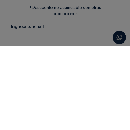
*Descuento no acumulable con otras
promociones
Categorias
New Arrivals
Ayuda
Vestuario
Cuidado de la Ropa
Contacto