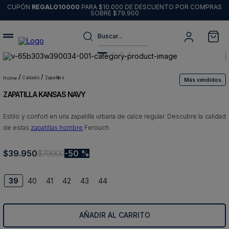
CUPÓN
REGALO10000
PARA $10.000 DE DESCUENTO POR COMPRAS
SOBRE $79.900
Buscar...
Términos más buscados
1
.
sweater
calzado
zapatillas
Más vendidos
ZAPATILLA KANSAS NAVY
2
.
chaquetas
3
.
pantalon
Estilo y confort en una zapatilla urbana de calce regular. Descubre la calidad
de estas
zapatillas hombre
Ferouch.
4
.
camisas
5
.
chaqueta cuero
$
39
.
950
$
79
.
900
50 %
6
.
jeans
39
40
41
42
43
44
7
.
blazer
8
.
chaqueta
AÑADIR AL CARRITO
9
.
poleron