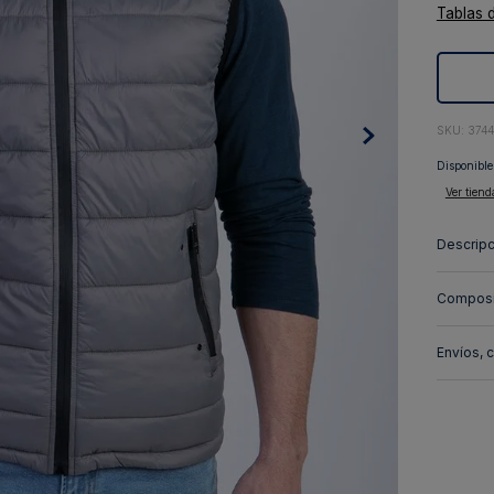
Tablas 
10
.
abrigo
:
374
Disponible
Ver tiend
Descripc
Composi
Envíos, 