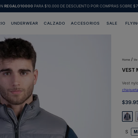
ÓN
REGALO10000
PARA $10.000 DE DESCUENTO POR COMPRAS SOBRE $7
IO
UNDERWEAR
CALZADO
ACCESORIOS
SALE
FLYIN
Términos más buscados
1
.
sweater
2
.
chaquetas
v
VEST 
3
.
pantalon
4
.
camisas
Vest nyl
chaquet
5
.
chaqueta cuero
$
39
.
9
6
.
jeans
7
.
blazer
8
.
chaqueta
S
M
9
.
poleron