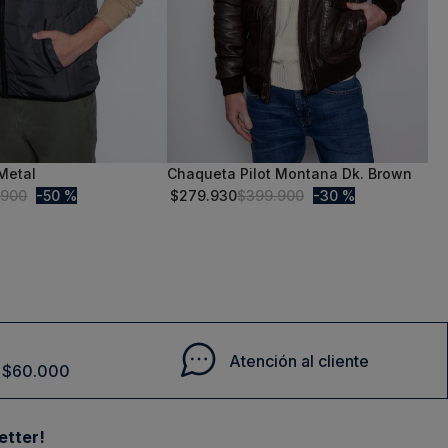
 Metal
Chaqueta Pilot Montana Dk. Brown
M
.
900
50 %
$
279
.
930
$
399
.
900
30 %
Comprar
Comprar
Atención al cliente
de $60.000
etter!