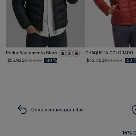
Parka Sacramento Black
CHAQUETA COLORADO
S
L
FJ RED
$
55
.
930
$
79
.
900
30 %
$
42
.
450
$
84
.
900
50 
Comprar
Comprar
Devoluciones gratuitas
15% D