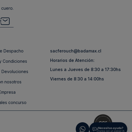
 cuero.
 de Despacho
sacferouch@badamax.cl
Horarios de Atención:
y Condiciones
Lunes a Jueves de 8:30 a 17:30hs
 Devoluciones
Viernes de 8:30 a 14:00hs
on nosotros
 Empresa
ales concurso
¿Necesitas ayuda?
Chatea con un asesor IA