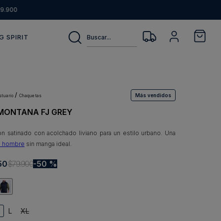
9.900
Buscar...
G SPIRIT
Más vendidos
estuario
chaquetas
MONTANA FJ GREY
on satinado con acolchado liviano para un estilo urbano. Una
a hombre
sin manga ideal.
50
$
79
.
900
50 %
L
XL