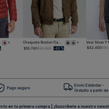
Chaqueta Boston Fjs
Vest Silver F
M
S
Camel
$
42
.
450
$
84
%
$
55
.
740
$
92
.
900
40 %
Comprar
Envío Estándar -
Pago seguro
Gratuito a partir 
cto en tu primera compra | ¡Suscribete a nuestro newsl