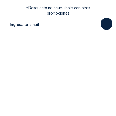
*Descuento no acumulable con otras
promociones
Categorias
New Arrivals
Ayuda
Vestuario
Cuidado de la Ropa
Contacto
Calzado
Tiendas