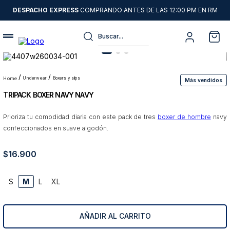
DESPACHO EXPRESS
COMPRANDO ANTES DE LAS 12:00 PM EN RM
Buscar...
Términos más buscados
1
.
sweater
underwear
boxers y slips
Más vendidos
TRIPACK BOXER NAVY NAVY
2
.
camisas
3
.
chaquetas
Prioriza tu comodidad diaria con este pack de tres
boxer de hombre
navy
confeccionados en suave algodón.
4
.
pantalon
5
.
jeans
$
16
.
900
6
.
chaqueta cuero
S
M
L
XL
7
.
blazer
8
.
chaqueta
AÑADIR AL CARRITO
9
.
poleron