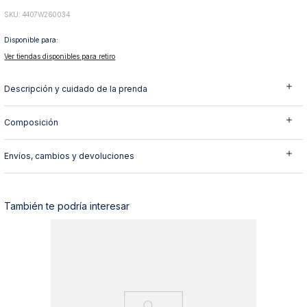
10
.
abrigo
:
4407W260034
Disponible para:
Ver tiendas disponibles para retiro
Descripción y cuidado de la prenda
Composición
Envíos, cambios y devoluciones
También te podría interesar