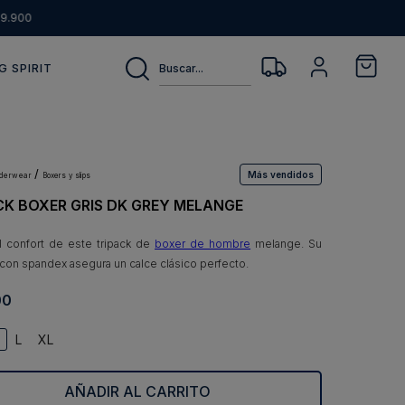
9.900
Buscar...
G SPIRIT
Más vendidos
nderwear
boxers y slips
CK BOXER GRIS DK GREY MELANGE
l confort de este tripack de
boxer de hombre
melange. Su
con spandex asegura un calce clásico perfecto.
00
L
XL
AÑADIR AL CARRITO