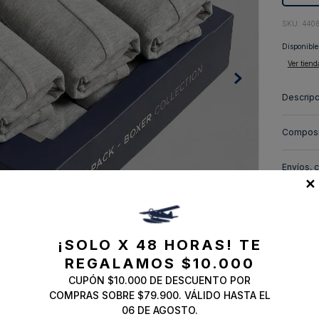
10
.
abrigo
:
440
Disponible
Ver tiend
Descripc
Composi
Envíos, 
✕
¡SOLO X 48 HORAS!
TE
REGALAMOS $10.000
CUPÓN $10.000 DE DESCUENTO POR
COMPRAS SOBRE $79.900. VÁLIDO HASTA EL
06 DE AGOSTO.