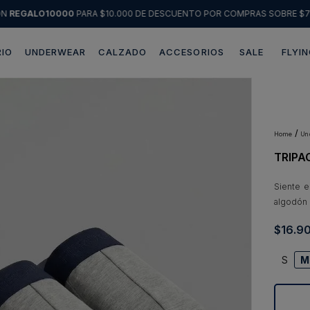
ÓN
REGALO10000
PARA $10.000 DE DESCUENTO POR COMPRAS SOBRE $7
IO
UNDERWEAR
CALZADO
ACCESORIOS
SALE
FLYIN
Términos más buscados
1
.
sweater
2
.
chaquetas
u
TRIPA
3
.
pantalon
4
.
camisas
Siente e
algodón 
5
.
chaqueta cuero
$
16
.
9
6
.
jeans
7
.
blazer
S
M
8
.
chaqueta
9
.
poleron