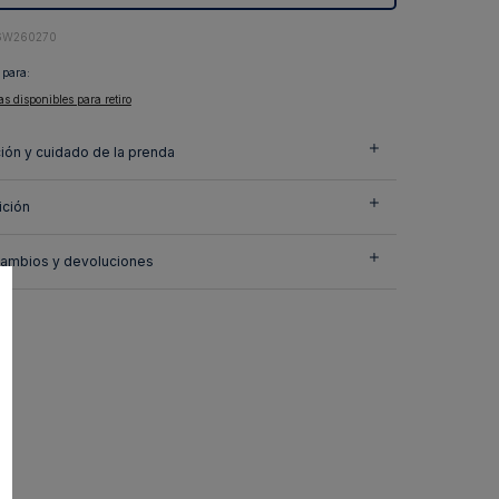
6W260270
 para:
as disponibles para retiro
ión y cuidado de la prenda
ción
cambios y devoluciones