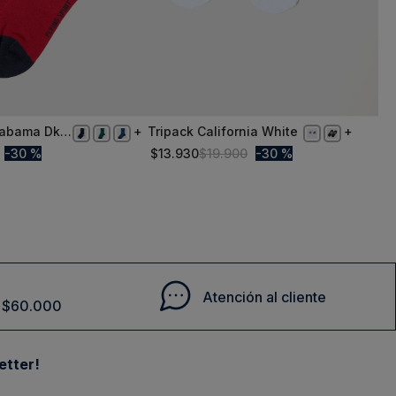
labama Dk
Tripack California White
43/44
30 %
$
13
.
930
$
19
.
900
30 %
Comprar
Comprar
Atención al cliente
de $60.000
etter!