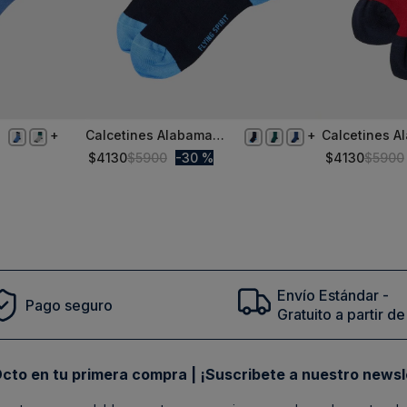
Calcetines Alabama
Calcetines A
S/T
S/T
Navy Bambú
Red
$
4130
$
5900
30 %
$
4130
$
5900
Comprar
Envío Estándar -
Pago seguro
Gratuito a partir 
cto en tu primera compra | ¡Suscribete a nuestro newsl