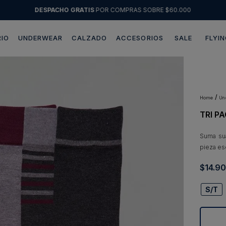
DESPACHO GRATIS
POR COMPRAS SOBRE $60.000
IO
UNDERWEAR
CALZADO
ACCESORIOS
SALE
FLYIN
Términos más buscados
1
.
sweater
2
.
chaquetas
u
TRI P
3
.
pantalon
4
.
camisas
Suma su
pieza es
5
.
chaqueta cuero
$
14
.
90
6
.
blazer
7
.
chaqueta
S/T
8
.
jeans
9
.
poleron