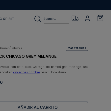
Buscar...
G SPIRIT
Más vendidos
nderwear
calcetines
ACK CHICAGO GREY MELANGE
avidad con este pack Chicago de bambú gris melange, una
encial en
calcetines hombre
para tu look diario.
0
AÑADIR AL CARRITO