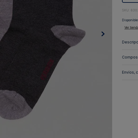
10
.
abrigo
:
630
Disponible
Ver tiend
Descripc
Composi
Envíos, 