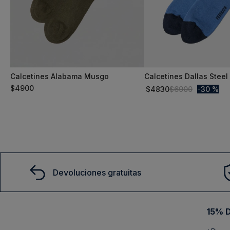
Calcetines Alabama Musgo
Calcetines Dallas Steel
S/T
S/T
$
4900
$
4830
$
6900
30 %
Comprar
Comprar
Devoluciones gratuitas
15% D