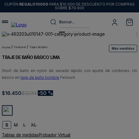
CUPÓN
REGALO10000
PARA $10.000 DE DESCUENTO POR COMPRAS
SOBRE $79.900
Buscar...
Términos más buscados
1
.
sweater
vestuario
trajes de baño
Más vendidos
TRAJE DE BAÑO BÁSICO LIMA
2
.
chaquetas
3
.
pantalon
Short de baño en nylon de secado rápido con ajuste de cordones. Un
básico en
traje de baño hombre
Ferouch.
4
.
camisas
5
.
chaqueta cuero
$
16
.
450
$
32
.
900
50 %
6
.
jeans
7
.
blazer
8
.
chaqueta
S
M
L
XL
Tablas de medidas
Probador Virtual
9
.
poleron