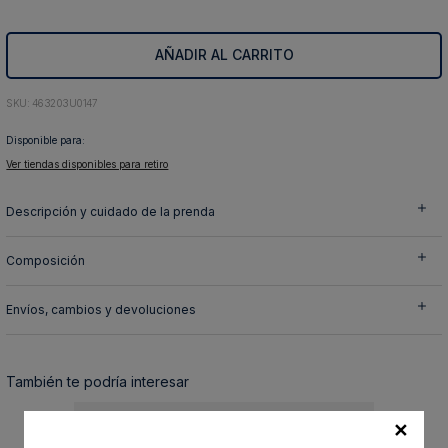
10
.
abrigo
AÑADIR AL CARRITO
:
463203U0147
Disponible para:
Ver tiendas disponibles para retiro
Descripción y cuidado de la prenda
Composición
Envíos, cambios y devoluciones
También te podría interesar
✕