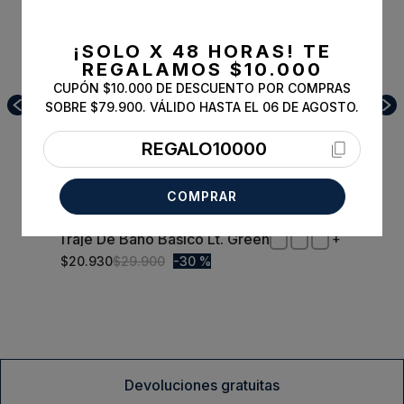
¡SOLO X 48 HORAS!
TE
REGALAMOS $10.000
CUPÓN $10.000 DE DESCUENTO POR COMPRAS
SOBRE $79.900. VÁLIDO HASTA EL 06 DE AGOSTO.
REGALO10000
COMPRAR
Traje De Baño Básico Lt. Green
L
$
20
.
930
$
29
.
900
30 %
Comprar
Devoluciones gratuitas