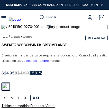
DESPACHO EXPRESS
COMPRANDO ANTES DE LAS 12:00 PM EN RM
Buscar...
Términos más buscados
1
.
sweater
vestuario
sweaters
Más vendidos
SWEATER WISCONSIN DK GREY MELANGE
2
.
chaquetas
3
.
camisas
Diseño sin mangas de calce regular en algodón puro. Comodidad y estilo
clásico en cada
sweaters hombre
Ferouch.
4
.
pantalon
5
.
chaqueta cuero
$
24
.
950
$
49
.
900
50 %
6
.
jeans
7
.
chaqueta
8
.
blazer
S
M
L
XL
XXL
Tablas de medidas
Probador Virtual
9
.
poleron