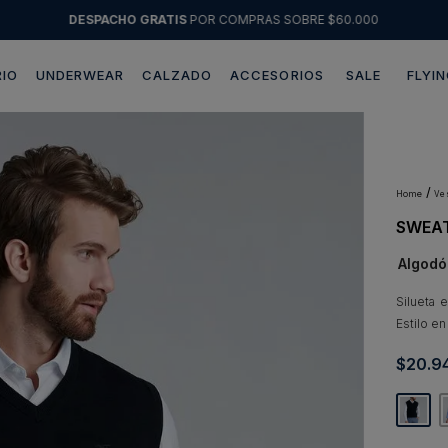
DESPACHO GRATIS
POR COMPRAS SOBRE $60.000
IO
UNDERWEAR
CALZADO
ACCESORIOS
SALE
FLYIN
Términos más buscados
1
.
sweater
2
.
chaquetas
v
SWEAT
3
.
pantalon
Algodó
4
.
camisas
5
.
chaqueta cuero
Silueta 
Estilo e
6
.
jeans
$
20
.
9
7
.
blazer
8
.
chaqueta
9
.
poleron