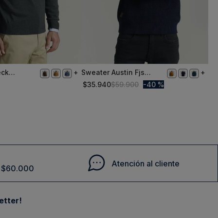
eck
Sweater Austin Fjs
XXL
art Casual
Indigo
$
35
.
940
$
59
.
900
40 %
Comprar
Comprar
Atención al cliente
de $60.000
etter!