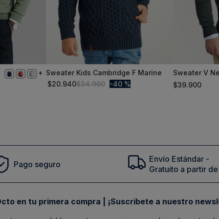
Sweater Kids Cambridge F Marine
Sweater V N
4A
L
Melange F Sm
$
20
.
940
$
34
.
900
40 %
$
39
.
900
Graphite
Comprar
Envío Estándar -
Pago seguro
Gratuito a partir 
cto en tu primera compra | ¡Suscribete a nuestro newsl