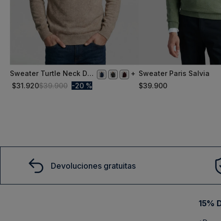
Sweater Turtle Neck Dk
Sweater Paris Salvia
L
L
Oyster Melange
$
31
.
920
$
39
.
900
20 %
$
39
.
900
Comprar
Comprar
Devoluciones gratuitas
15% D