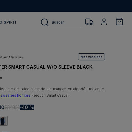
Buscar...
G SPIRIT
Más vendidos
estuario
sweaters
ER SMART CASUAL W/O SLEEVE BLACK
n
elegante de calce ajustado sin mangas en algodón melange.
n
sweaters hombre
Ferouch Smart Casual.
40
$
34
.
900
40 %