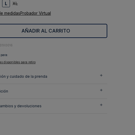
L
XL
de medidas
Probador Virtual
AÑADIR AL CARRITO
01X0016
 para:
as disponibles para retiro
ión y cuidado de la prenda
ción
cambios y devoluciones