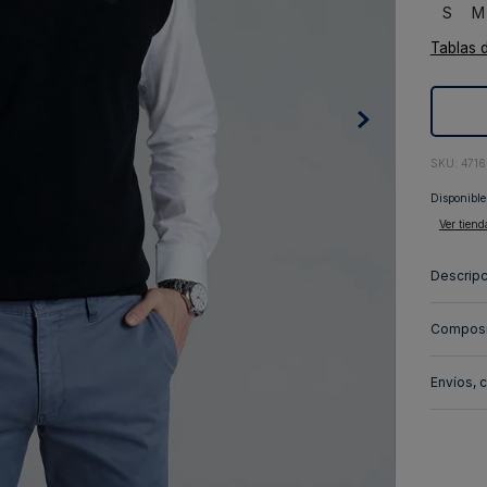
S
M
10
.
abrigo
Tablas 
:
4716
Disponible
Ver tiend
Descripc
Composi
Envíos, 