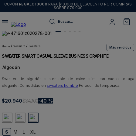
CUPÓN
REGALO10000
PARA $10.000 DE DESCUENTO POR COMPRAS
SOBRE $79.900
Buscar...
Términos más buscados
1
.
sweater
vestuario
sweaters
Más vendidos
SWEATER SMART CASUAL SLEEVE BUSINESS GRAPHITE
2
.
chaquetas
Algodón
3
.
pantalon
Sweater de algodón sustentable de calce slim con cuello tortuga
4
.
camisas
elegante. Comodidad en
sweaters hombre
Ferouch de temporada.
5
.
chaqueta cuero
$
20
6
.
.
940
jeans
$
34
.
900
40 %
7
.
blazer
8
.
chaqueta
S
M
L
XL
9
.
poleron