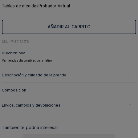
Tablas de medidas
Probador Virtual
10
.
abrigo
AÑADIR AL CARRITO
:
471601Z0278
Disponible para:
Ver tiendas disponibles para retiro
Descripción y cuidado de la prenda
Composición
Envíos, cambios y devoluciones
También te podría interesar