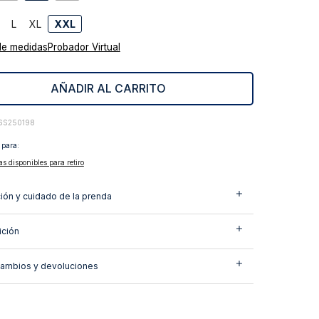
L
XL
XXL
de medidas
Probador Virtual
AÑADIR AL CARRITO
6S250198
 para:
as disponibles para retiro
ión y cuidado de la prenda
ción
cambios y devoluciones