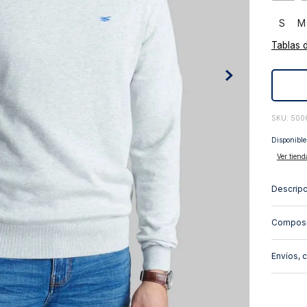
10
.
abrigo
S
M
Tablas 
:
500
Disponible
Ver tiend
Descripc
Composi
Envíos, 