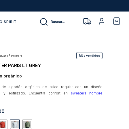
Buscar...
G SPIRIT
Más vendidos
estuario
sweaters
ER PARIS LT GREY
n orgánico
 de algodón orgánico de calce regular con un diseño
 y estilizado. Encuentra confort en
sweaters hombre
00