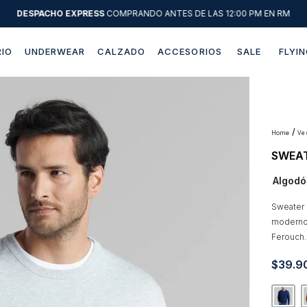
DESPACHO EXPRESS
COMPRANDO ANTES DE LAS 12:00 PM EN RM
IO
UNDERWEAR
CALZADO
ACCESORIOS
SALE
FLYIN
Términos más buscados
1
.
sweater
2
.
chaquetas
v
SWEAT
3
.
pantalon
Algodó
4
.
camisas
5
.
chaqueta cuero
Sweater
moderno
6
.
jeans
Ferouch.
7
.
blazer
$
39
.
9
8
.
chaqueta
9
.
poleron