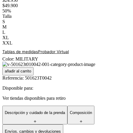
$
24
.
950
$
49
.
900
50%
Talla
S
M
L
XL
XXL
Tablas de medidas
Probador Virtual
Color
:
MILITARY
añadir al carrito
Referencia
:
501623T0042
Disponible para:
Ver tiendas disponibles para retiro
Descripción y cuidado de la prenda
Composición
Envíos, cambios y devoluciones