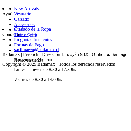
New Arrivals
Ayuda
Vestuario
+
Calzado
Accesorios
Cuidado de la Ropa
Sale
Contacto
Tiendas
Flying Spirit
+
Preguntas frecuentes
Formas de Pago
sacferouch@badamax.cl
Mi Cuenta
Badamax | Ferouch - Dirección Lincoyán 9825, Quilicura, Santiago
Horarios de Atención:
Retiro en tienda
Copyright © 2025 Badamax - Todos los derechos reservados
Lunes a Jueves de 8:30 a 17:30hs
Viernes de 8:30 a 14:00hs