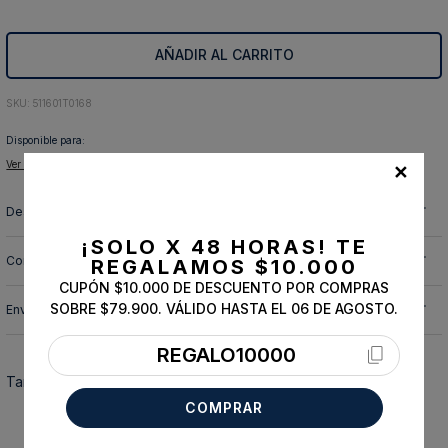
10
.
abrigo
AÑADIR AL CARRITO
:
511601T0168
Disponible para:
Ver tiendas disponibles para retiro
✕
Descripción y cuidado de la prenda
¡SOLO X 48 HORAS!
TE
Composición
REGALAMOS $10.000
CUPÓN $10.000 DE DESCUENTO POR COMPRAS
SOBRE $79.900. VÁLIDO HASTA EL 06 DE AGOSTO.
Envíos, cambios y devoluciones
REGALO10000
También te podría interesar
COMPRAR
ESSENTIAL