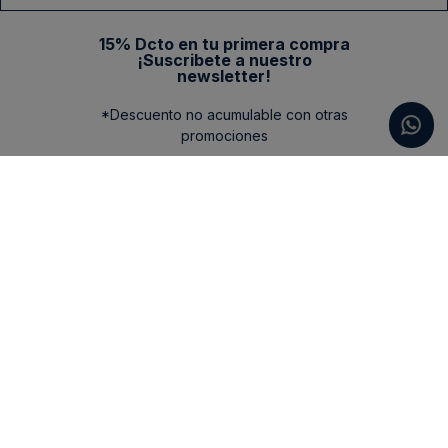
15% Dcto en tu primera compra
¡Suscribete a nuestro
newsletter!
*Descuento no acumulable con otras
promociones
Categorias
New Arrivals
Ayuda