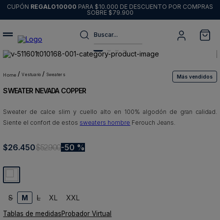
CUPÓN
REGALO10000
PARA $10.000 DE DESCUENTO POR COMPRAS
SOBRE $79.900
Buscar...
Términos más buscados
1
.
sweater
vestuario
sweaters
Más vendidos
SWEATER NEVADA COPPER
2
.
chaquetas
3
.
pantalon
Sweater de calce slim y cuello alto en 100% algodón de gran calidad.
Siente el confort de estos
sweaters hombre
Ferouch Jeans.
4
.
camisas
5
.
chaqueta cuero
$
26
.
450
$
52
.
900
50 %
6
.
jeans
7
.
blazer
8
.
chaqueta
S
M
L
XL
XXL
Tablas de medidas
Probador Virtual
9
.
poleron