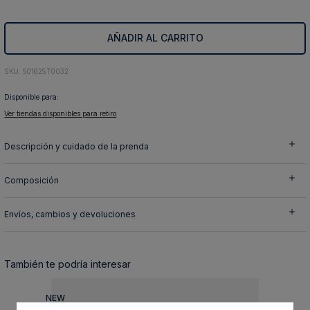
10
.
abrigo
AÑADIR AL CARRITO
:
501625T0032
Disponible para:
Ver tiendas disponibles para retiro
Descripción y cuidado de la prenda
Composición
Envíos, cambios y devoluciones
También te podría interesar
NEW