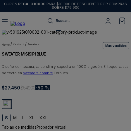
CUPÓN
REGALO10000
PARA $10.000 DE DESCUENTO POR COMPRAS
SOBRE $79.900
Buscar...
Términos más buscados
1
.
sweater
vestuario
sweaters
Más vendidos
SWEATER MISISIPI BLUE
2
.
chaquetas
3
.
pantalon
Diseño con textura, calce slim y capucha en 100% algodón. El toque casual
perfecto en
sweaters hombre
Ferouch.
4
.
camisas
5
.
chaqueta cuero
$
27
.
450
$
54
.
900
50 %
6
.
jeans
7
.
blazer
8
.
chaqueta
S
M
L
XL
XXL
Tablas de medidas
Probador Virtual
9
.
poleron