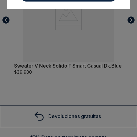
Sweater V Neck Solido F Smart Casual
S
Dk.Blue
$
39
.
900
Comprar
Devoluciones gratuitas