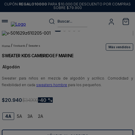
CUPÓN
REGALO10000
PARA $10.000 DE DESCUENTO POR COMPRAS
SOBRE $79.900
Buscar...
Términos más buscados
1
.
sweater
vestuario
sweaters
Más vendidos
SWEATER KIDS CAMBRIDGE F MARINE
2
.
chaquetas
Algodón
3
.
pantalon
Sweater para niños en mezcla de algodón y acrílico. Comodidad y
4
.
camisas
flexibilidad en cada
sweaters hombre
para los pequeños.
5
.
chaqueta cuero
$
20
6
.
.
940
blazer
$
34
.
900
40 %
7
.
jeans
4A
5A
3A
2A
8
.
chaqueta
9
.
poleron