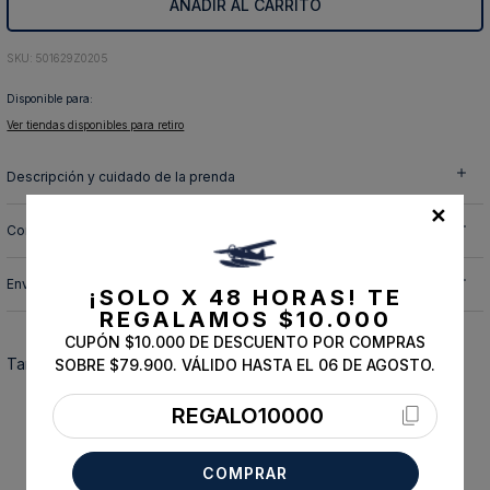
AÑADIR AL CARRITO
10
.
abrigo
:
501629Z0205
Disponible para:
Ver tiendas disponibles para retiro
Descripción y cuidado de la prenda
✕
Composición
Envíos, cambios y devoluciones
¡SOLO X 48 HORAS!
TE
REGALAMOS $10.000
CUPÓN $10.000 DE DESCUENTO POR COMPRAS
También te podría interesar
SOBRE $79.900. VÁLIDO HASTA EL 06 DE AGOSTO.
REGALO10000
ESSENTIAL
COMPRAR