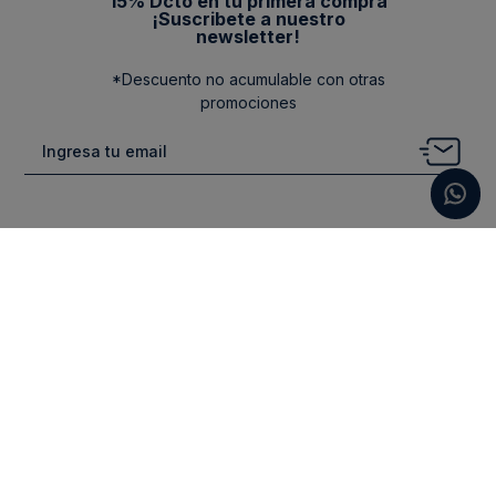
15% Dcto en tu primera compra
¡Suscribete a nuestro
newsletter!
*Descuento no acumulable con otras
promociones
Categorias
New Arrivals