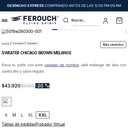
DESPACHO EXPRESS
COMPRANDO ANTES DE LAS 12:00 PM EN RM
Buscar...
Términos más buscados
1
.
sweater
vestuario
sweaters
Más vendidos
SWEATER CHICAGO BROWN MELANGE
2
.
chaquetas
3
.
pantalon
Eleva tu outfit con este
sweater de hombre
café melange de lana con
cuello alto y calce regular.
4
.
camisas
5
.
chaqueta cuero
$
43
.
920
$
54
.
900
20 %
6
.
jeans
7
.
blazer
8
.
chaqueta
S
M
L
XL
XXL
Tablas de medidas
Probador Virtual
9
.
poleron