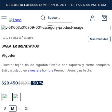
DESPACHO EXPRESS
COMPRANDO ANTES DE LAS 12:00 PM EN RM
Buscar...
Términos más buscados
1
.
sweater
vestuario
sweaters
Más vendidos
SWEATER BRENDWOOD
2
.
camisas
Algodón
3
.
chaquetas
Sweater tejido rib de algodón flexible con capucha y cierre completo.
4
.
pantalon
Estilo ajustado en
sweaters hombre
Ferouch Jeans para tu día.
5
.
jeans
$
28
6
.
.
450
chaqueta cuero
$
56
.
900
50 %
7
.
blazer
8
.
chaqueta
S
M
L
XL
9
.
poleron