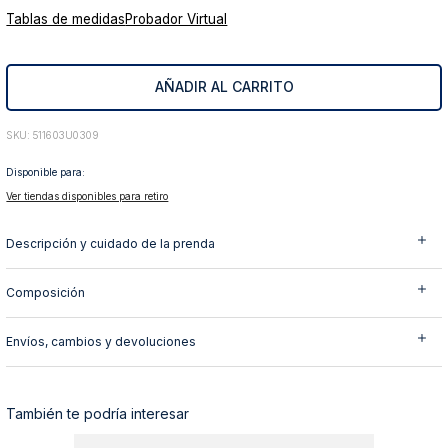
Tablas de medidas
Probador Virtual
10
.
abrigo
AÑADIR AL CARRITO
:
511603U0309
Disponible para:
Ver tiendas disponibles para retiro
Descripción y cuidado de la prenda
Composición
Envíos, cambios y devoluciones
También te podría interesar