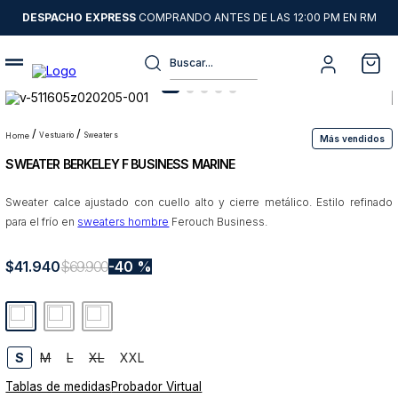
DESPACHO EXPRESS
COMPRANDO ANTES DE LAS 12:00 PM EN RM
Buscar...
Términos más buscados
1
.
sweater
vestuario
sweaters
Más vendidos
SWEATER BERKELEY F BUSINESS MARINE
2
.
chaquetas
3
.
camisas
Sweater calce ajustado con cuello alto y cierre metálico. Estilo refinado
para el frío en
sweaters hombre
Ferouch Business.
4
.
pantalon
5
.
chaqueta cuero
$
41
.
940
$
69
.
900
40 %
6
.
jeans
7
.
chaqueta
8
.
blazer
S
M
L
XL
XXL
Tablas de medidas
Probador Virtual
9
.
poleron