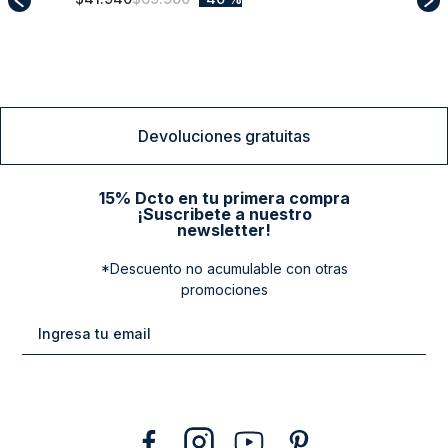
Sweater Berkeley F Business Dk Oyster
L
$
41
.
940
$
69
.
900
40 %
Comprar
Devoluciones gratuitas