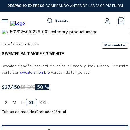
DESPACHO EXPRESS
COMPRANDO ANTES DE LAS 12:00 PM EN RM
Buscar...
Términos más buscados
1
.
sweater
vestuario
sweaters
Más vendidos
SWEATER BALTIMORE F GRAPHITE
2
.
chaquetas
3
.
camisas
Sweater algodón jacquard de calce ajustado y look urbano. Encuentra
confort en
sweaters hombre
Ferouch de temporada.
4
.
pantalon
5
.
chaqueta cuero
$
27
.
450
$
54
.
900
50 %
6
.
jeans
S
M
L
XL
XXL
7
.
chaqueta
Tablas de medidas
Probador Virtual
8
.
blazer
9
.
poleron