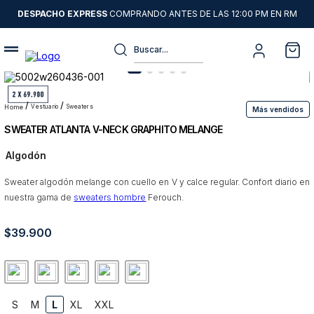
DESPACHO EXPRESS
COMPRANDO ANTES DE LAS 12:00 PM EN RM
Buscar...
Términos más buscados
1
.
sweater
vestuario
sweaters
Más vendidos
SWEATER ATLANTA V-NECK GRAPHITO MELANGE
2
.
chaquetas
Algodón
3
.
camisas
Sweater algodón melange con cuello en V y calce regular. Confort diario en
4
.
pantalon
nuestra gama de
sweaters hombre
Ferouch.
5
.
jeans
$
39
6
.
.
900
chaqueta cuero
7
.
chaqueta
8
.
blazer
S
M
L
XL
XXL
9
.
poleron