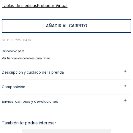
Tablas de medidas
Probador Virtual
10
.
abrigo
AÑADIR AL CARRITO
:
5002W260436
Disponible para:
Ver tiendas disponibles para retiro
Descripción y cuidado de la prenda
Composición
Envíos, cambios y devoluciones
También te podría interesar