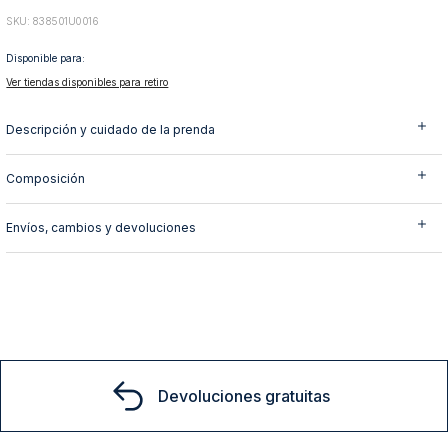
10
.
abrigo
:
838501U0016
Disponible para:
Ver tiendas disponibles para retiro
Descripción y cuidado de la prenda
Composición
Envíos, cambios y devoluciones
Devoluciones gratuitas