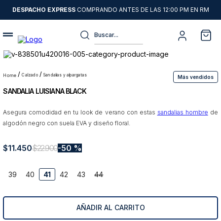
DESPACHO EXPRESS
COMPRANDO ANTES DE LAS 12:00 PM EN RM
Buscar...
Términos más buscados
1
.
sweater
calzado
sandalias y alpargatas
Más vendidos
SANDALIA LUISIANA BLACK
2
.
chaquetas
3
.
camisas
Asegura comodidad en tu look de verano con estas
sandalias hombre
de
algodón negro con suela EVA y diseño floral.
4
.
pantalon
5
.
jeans
$
11
.
450
$
22
.
900
50 %
6
.
chaqueta cuero
39
40
41
42
43
44
7
.
chaqueta
8
.
blazer
AÑADIR AL CARRITO
9
.
poleron