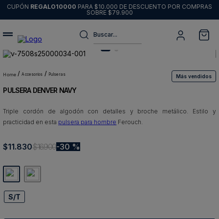
CUPÓN
REGALO10000
PARA $10.000 DE DESCUENTO POR COMPRAS
SOBRE $79.900
Buscar...
Términos más buscados
1
.
sweater
accesorios
pulseras
Más vendidos
PULSERA DENVER NAVY
2
.
chaquetas
3
.
pantalon
Triple cordón de algodón con detalles y broche metálico. Estilo y
practicidad en esta
pulsera para hombre
Ferouch.
4
.
camisas
5
.
chaqueta cuero
$
11
.
830
$
16
.
900
30 %
6
.
blazer
7
.
jeans
8
.
chaqueta
S/T
9
.
poleron