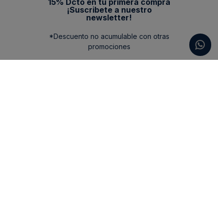
15% Dcto en tu primera compra
¡Suscribete a nuestro
newsletter!
*Descuento no acumulable con otras
promociones
Categorias
New Arrivals
Ayuda
Vestuario