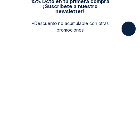
15% Dcto en tu primera compra
¡Suscribete a nuestro
newsletter!
*Descuento no acumulable con otras
promociones
Categorias
New Arrivals
Ayuda
Vestuario