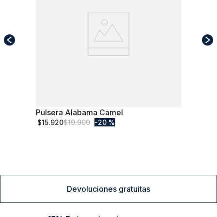
Pulsera Alabama Camel
S/T
$
15
.
920
$
19
.
900
20 %
Comprar
Devoluciones gratuitas