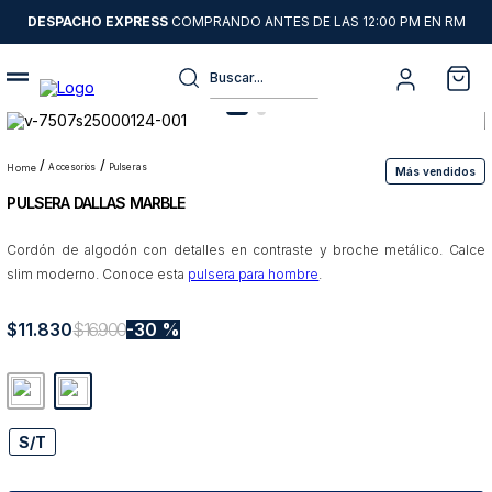
DESPACHO EXPRESS
COMPRANDO ANTES DE LAS 12:00 PM EN RM
Buscar...
Términos más buscados
1
.
sweater
accesorios
pulseras
Más vendidos
PULSERA DALLAS MARBLE
2
.
chaquetas
3
.
camisas
Cordón de algodón con detalles en contraste y broche metálico. Calce
slim moderno. Conoce esta
pulsera para hombre
.
4
.
pantalon
5
.
chaqueta cuero
$
11
.
830
$
16
.
900
30 %
6
.
jeans
7
.
chaqueta
8
.
blazer
S/T
9
.
poleron