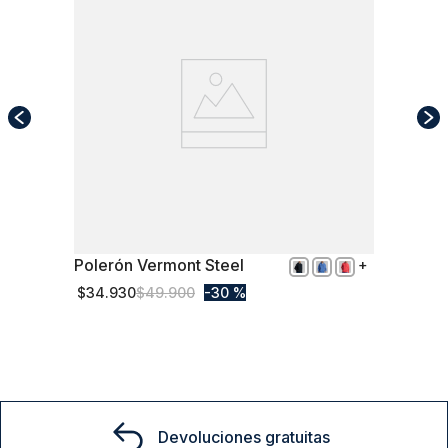
Polerón Vermont Steel
XL
$
34
.
930
$
49
.
900
30 %
Comprar
Devoluciones gratuitas