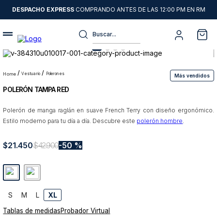
DESPACHO EXPRESS
COMPRANDO ANTES DE LAS 12:00 PM EN RM
Buscar...
Términos más buscados
1
.
sweater
vestuario
polerones
Más vendidos
POLERÓN TAMPA RED
2
.
chaquetas
3
.
camisas
Polerón de manga raglán en suave French Terry con diseño ergonómico.
Estilo moderno para tu día a día. Descubre este
polerón hombre
.
4
.
pantalon
5
.
chaqueta cuero
$
21
.
450
$
42
.
900
50 %
6
.
jeans
7
.
chaqueta
8
.
blazer
S
M
L
XL
Tablas de medidas
Probador Virtual
9
.
poleron