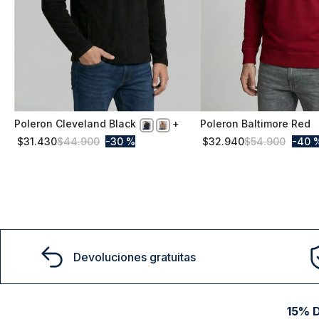
Poleron Cleveland Black
Poleron Baltimore Red
M
S
$
31
.
430
$
44
.
900
30 %
$
32
.
940
$
54
.
900
40 
Comprar
Comprar
Devoluciones gratuitas
15% D