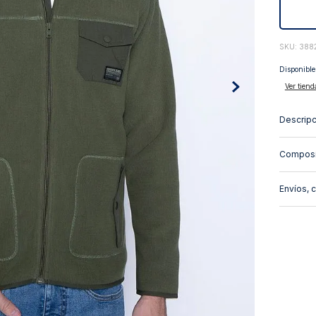
10
.
abrigo
:
388
Disponible
Ver tiend
Descripc
Composi
Envíos, 