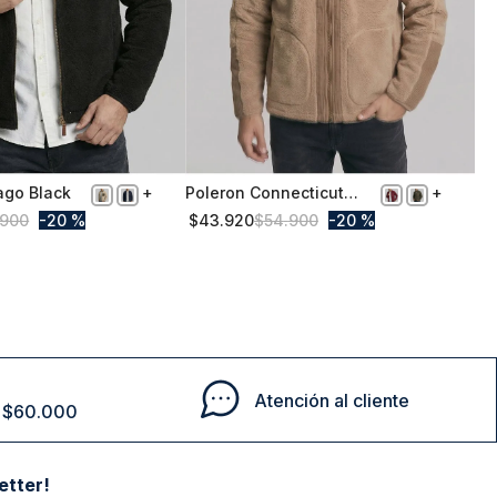
ago Black
Poleron Connecticut
M
Camel
900
20 %
$
43
.
920
$
54
.
900
20 %
Comprar
Comprar
Atención al cliente
de $60.000
etter!