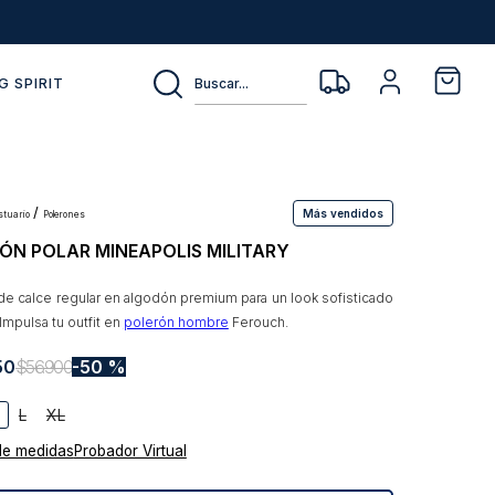
Buscar...
G SPIRIT
Más vendidos
estuario
polerones
ÓN POLAR MINEAPOLIS MILITARY
de calce regular en algodón premium para un look sofisticado
 Impulsa tu outfit en
polerón hombre
Ferouch.
50
$
56
.
900
50 %
L
XL
de medidas
Probador Virtual