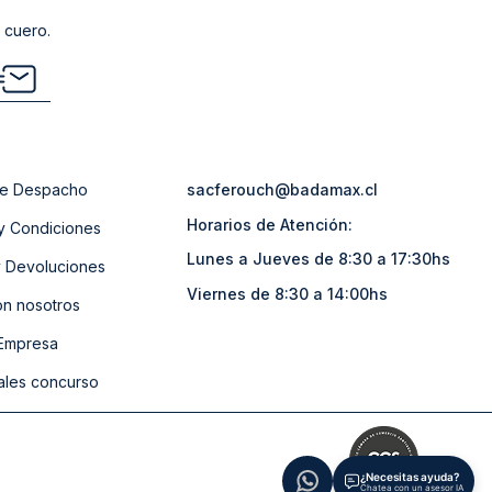
 cuero.
 de Despacho
sacferouch@badamax.cl
Horarios de Atención:
y Condiciones
Lunes a Jueves de 8:30 a 17:30hs
 Devoluciones
Viernes de 8:30 a 14:00hs
on nosotros
 Empresa
ales concurso
¿Necesitas ayuda?
Chatea con un asesor IA