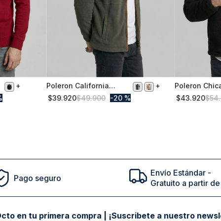
Poleron California
Poleron Chic
L
XL
Military
%
$
39
.
920
$
49
.
900
20 %
$
43
.
920
$
54
.
Comprar
Envío Estándar -
Pago seguro
Gratuito a partir 
cto en tu primera compra | ¡Suscribete a nuestro newsl