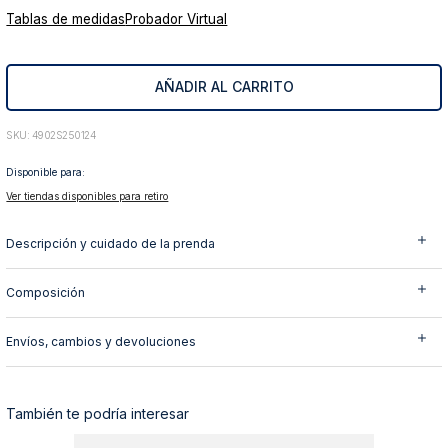
Tablas de medidas
Probador Virtual
10
.
abrigo
AÑADIR AL CARRITO
:
4902S250124
Disponible para:
Ver tiendas disponibles para retiro
Descripción y cuidado de la prenda
Composición
Envíos, cambios y devoluciones
También te podría interesar