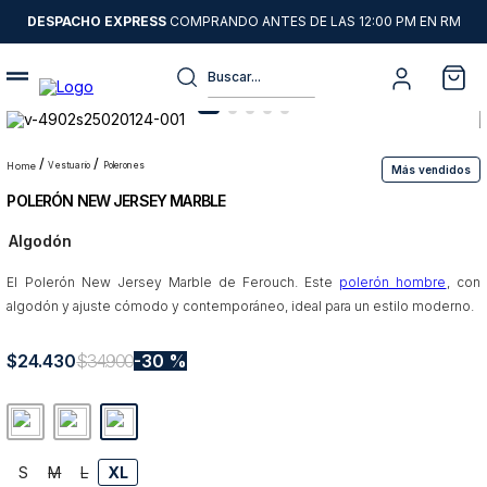
DESPACHO EXPRESS
COMPRANDO ANTES DE LAS 12:00 PM EN RM
Buscar...
Términos más buscados
1
.
sweater
vestuario
polerones
Más vendidos
POLERÓN NEW JERSEY MARBLE
2
.
chaquetas
Algodón
3
.
pantalon
El Polerón New Jersey Marble de Ferouch. Este
4
.
camisas
polerón hombre
, con
algodón y ajuste cómodo y contemporáneo, ideal para un estilo moderno.
5
.
chaqueta cuero
$
24
6
.
.
430
jeans
$
34
.
900
30 %
7
.
blazer
8
.
chaqueta
S
M
L
XL
9
.
poleron