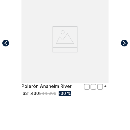
Polerón Anaheim River
XL
$
31
.
430
$
44
.
900
30 %
Comprar