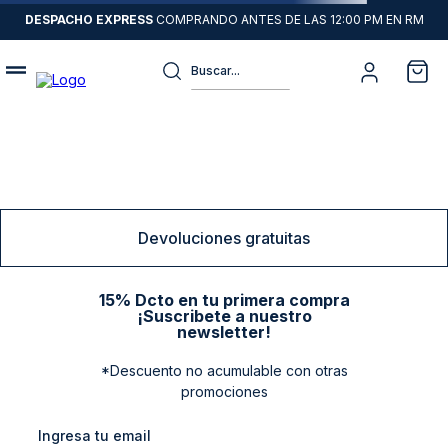
DESPACHO EXPRESS
COMPRANDO ANTES DE LAS 12:00 PM EN RM
Buscar...
Términos más buscados
1
.
sweater
2
.
chaquetas
3
.
camisas
Devoluciones gratuitas
4
.
pantalon
5
.
chaqueta cuero
15% Dcto en tu primera compra
¡Suscribete a nuestro
6
.
jeans
newsletter!
7
.
chaqueta
*Descuento no acumulable con otras
promociones
8
.
blazer
9
.
poleron