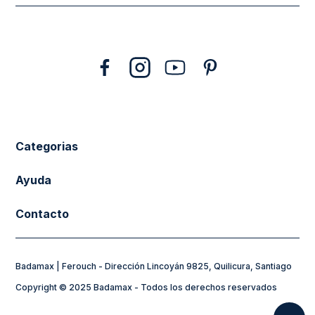
10
.
abrigo
Categorias
New Arrivals
Ayuda
Vestuario
Cuidado de la Ropa
Contacto
Calzado
Tiendas
sacferouch@badamax.cl
Accesorios
Preguntas frecuentes
Badamax | Ferouch - Dirección Lincoyán 9825, Quilicura, Santiago
Horarios de Atención:
Sale
Formas de Pago
Copyright © 2025 Badamax - Todos los derechos reservados
Lunes a Jueves de 8:30 a 17:30hs
Flying Spirit
Mi Cuenta