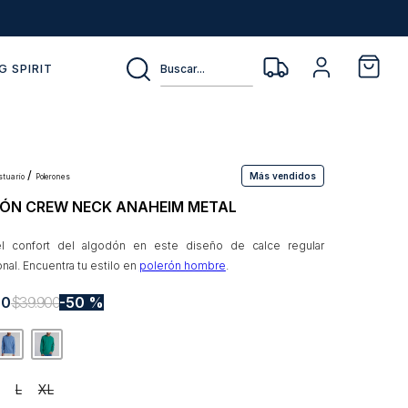
Buscar...
G SPIRIT
Más vendidos
estuario
polerones
ÓN CREW NECK ANAHEIM METAL
el confort del algodón en este diseño de calce regular
nal. Encuentra tu estilo en
polerón hombre
.
50
$
39
.
900
50 %
L
XL