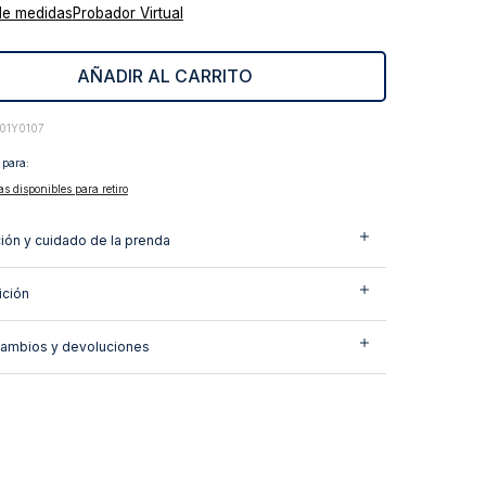
de medidas
Probador Virtual
AÑADIR AL CARRITO
01Y0107
 para:
as disponibles para retiro
ión y cuidado de la prenda
ción
cambios y devoluciones