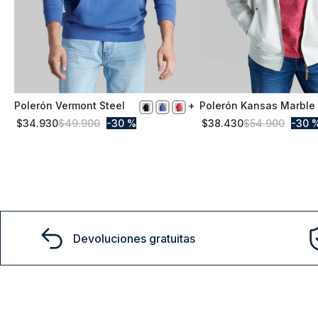
Polerón Vermont Steel
Polerón Kansas Marble
XL
S
$
34
.
930
$
49
.
900
30 %
$
38
.
430
$
54
.
900
30 
Comprar
Comprar
Devoluciones gratuitas
15% D