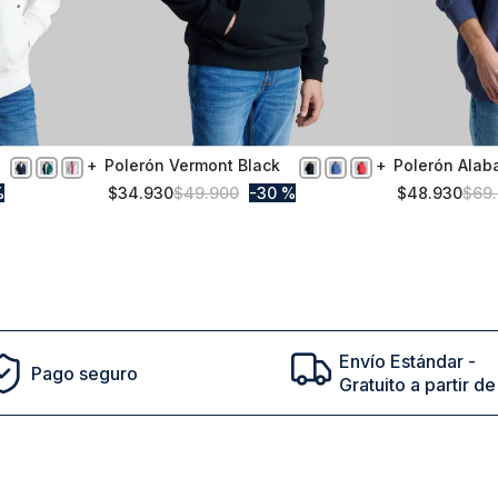
Polerón Vermont Black
Polerón Alab
XL
S
%
$
34
.
930
$
49
.
900
30 %
$
48
.
930
$
69
.
Comprar
Envío Estándar -
Pago seguro
Gratuito a partir 
cto en tu primera compra | ¡Suscribete a nuestro newsl