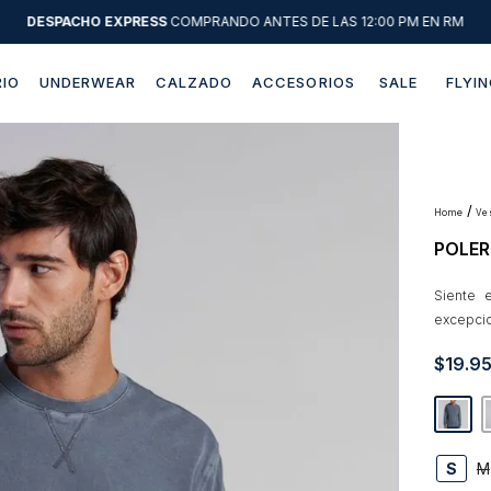
DESPACHO EXPRESS
COMPRANDO ANTES DE LAS 12:00 PM EN RM
IO
UNDERWEAR
CALZADO
ACCESORIOS
SALE
FLYIN
Términos más buscados
1
.
sweater
2
.
chaquetas
v
POLER
3
.
pantalon
4
.
camisas
Siente 
excepcio
5
.
chaqueta cuero
$
19
.
9
6
.
jeans
7
.
blazer
8
.
chaqueta
S
M
9
.
poleron