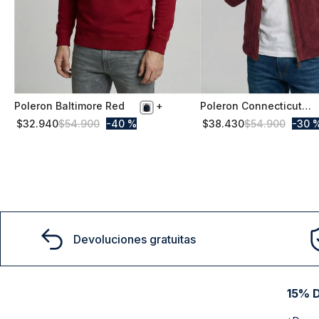
Poleron Baltimore Red
Poleron Connecticut
S
L
Burgundy
$
32
.
940
$
54
.
900
40 %
$
38
.
430
$
54
.
900
30 
Comprar
Comprar
Devoluciones gratuitas
15% D