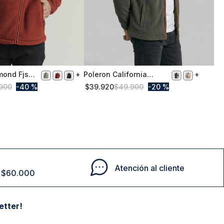
mond Fjs
Poleron California
L
Military
900
40 %
$
39
.
920
$
49
.
900
20 %
Comprar
Comprar
Atención al cliente
de $60.000
etter!