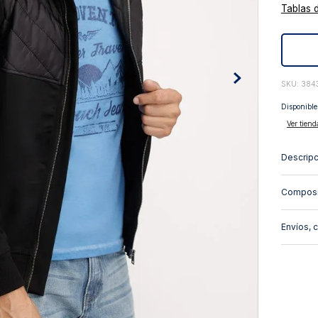
Tablas 
10
.
abrigo
:
384
Disponible
Ver tiend
Descripc
Composi
Envíos, 