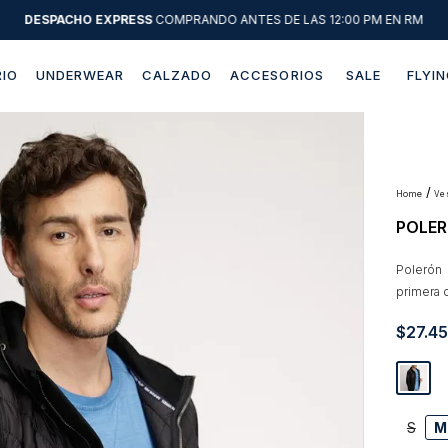
DESPACHO EXPRESS
COMPRANDO ANTES DE LAS 12:00 PM EN RM
IO
UNDERWEAR
CALZADO
ACCESORIOS
SALE
FLYIN
Términos más buscados
1
.
sweater
2
.
chaquetas
v
POLER
3
.
camisas
4
.
pantalon
Polerón
primera c
5
.
chaqueta cuero
$
27
.
4
6
.
jeans
7
.
chaqueta
8
.
blazer
S
M
9
.
poleron