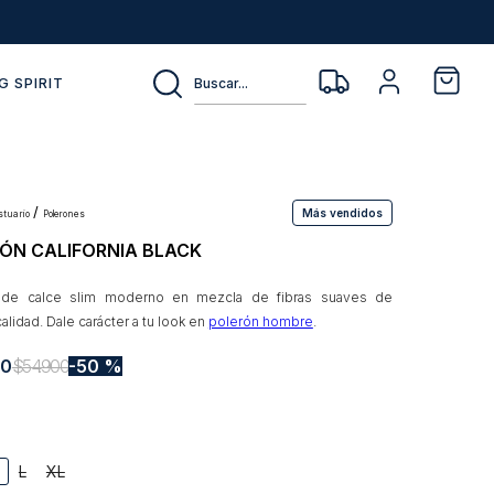
Buscar...
G SPIRIT
Más vendidos
estuario
polerones
ÓN CALIFORNIA BLACK
 de calce slim moderno en mezcla de fibras suaves de
alidad. Dale carácter a tu look en
polerón hombre
.
50
$
54
.
900
50 %
L
XL