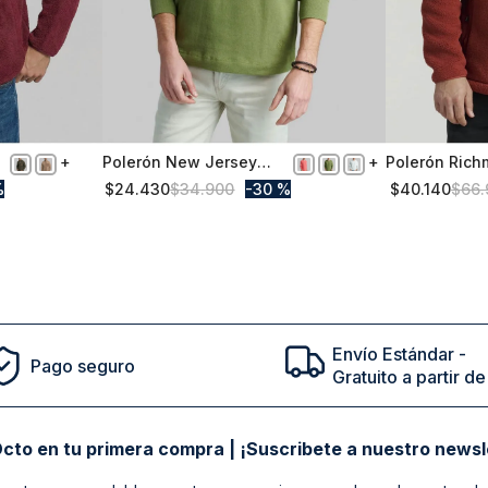
Polerón New Jersey
Polerón Rich
XL
M
Military
Brick
%
$
24
.
430
$
34
.
900
30 %
$
40
.
140
$
66
.
Comprar
Envío Estándar -
Pago seguro
Gratuito a partir 
cto en tu primera compra | ¡Suscribete a nuestro newsl