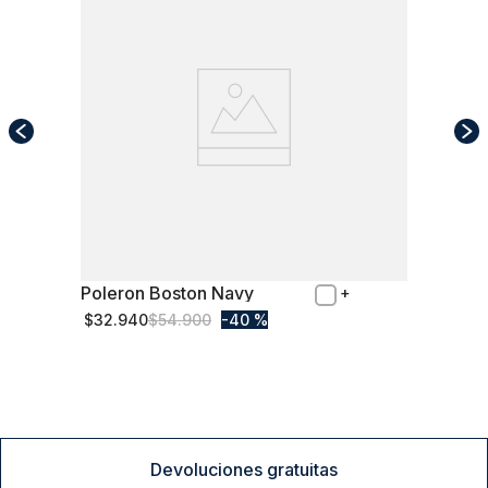
Poleron Boston Navy
M
$
32
.
940
$
54
.
900
40 %
Comprar
Devoluciones gratuitas