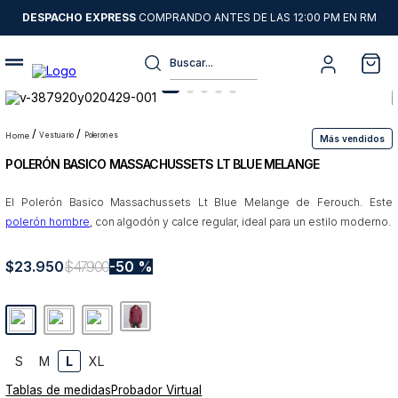
DESPACHO EXPRESS
COMPRANDO ANTES DE LAS 12:00 PM EN RM
Buscar...
Términos más buscados
1
.
sweater
vestuario
polerones
Más vendidos
POLERÓN BASICO MASSACHUSSETS LT BLUE MELANGE
2
.
chaquetas
3
.
camisas
El Polerón Basico Massachussets Lt Blue Melange de Ferouch. Este
polerón hombre
, con algodón y calce regular, ideal para un estilo moderno.
4
.
pantalon
5
.
chaqueta cuero
$
23
.
950
$
47
.
900
50 %
6
.
jeans
7
.
chaqueta
8
.
blazer
S
M
L
XL
9
.
poleron
Tablas de medidas
Probador Virtual