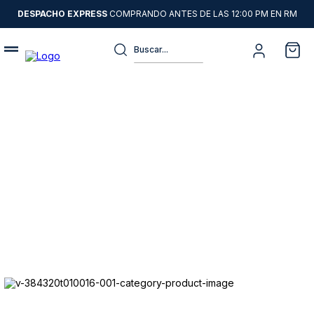
DESPACHO EXPRESS
COMPRANDO ANTES DE LAS 12:00 PM EN RM
Buscar...
Términos más buscados
1
.
sweater
2
.
chaquetas
3
.
camisas
4
.
pantalon
5
.
jeans
6
.
chaqueta cuero
7
.
chaqueta
8
.
blazer
9
.
poleron