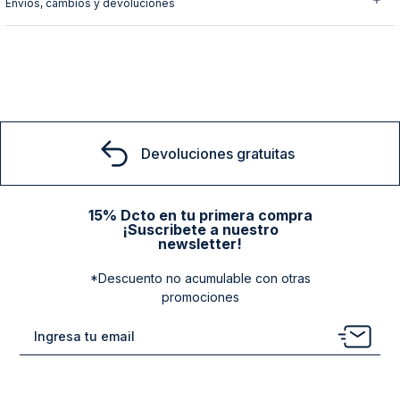
Envíos, cambios y devoluciones
También te podría interesar
Poleron Boston Navy
M
$
32
.
940
$
54
.
900
40 %
Comprar
Devoluciones gratuitas
15% Dcto en tu primera compra
¡Suscribete a nuestro
newsletter!
*Descuento no acumulable con otras
promociones