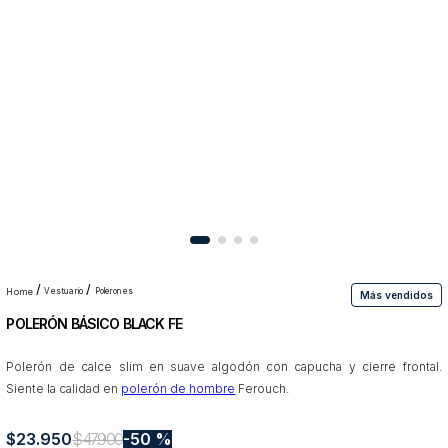
10
.
abrigo
vestuario
polerones
Más vendidos
POLERÓN BÁSICO BLACK FE
Polerón de calce slim en suave algodón con capucha y cierre frontal.
Siente la calidad en
polerón de hombre
Ferouch.
$
23
.
950
$
47
.
900
50 %