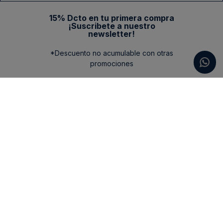
15% Dcto en tu primera compra
¡Suscribete a nuestro
newsletter!
*Descuento no acumulable con otras
promociones
Categorias
New Arrivals
Ayuda