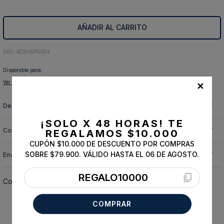
10
.
abrigo
AÑADIR AL CARRITO
:
422605P0034
Disponible para:
Ver tiendas disponibles para retiro
✕
Descripción y cuidado de la prenda
¡SOLO X 48 HORAS!
TE
Composición
REGALAMOS $10.000
CUPÓN $10.000 DE DESCUENTO POR COMPRAS
SOBRE $79.900. VÁLIDO HASTA EL 06 DE AGOSTO.
Envíos, cambios y devoluciones
REGALO10000
Completa tu look
COMPRAR