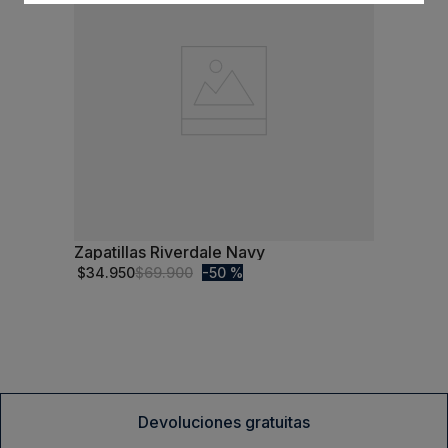
Zapatillas Riverdale Navy
42
$
34
.
950
$
69
.
900
50 %
－
＋
Comprar
Devoluciones gratuitas