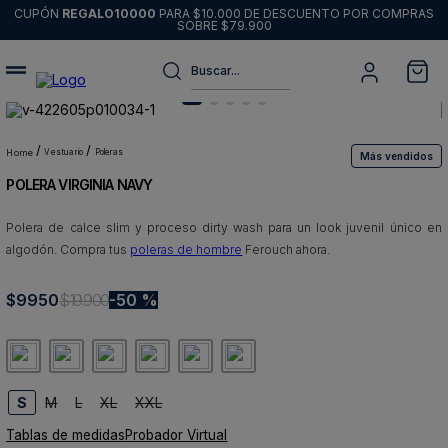
CUPÓN
REGALO10000
PARA $10.000 DE DESCUENTO POR COMPRAS
SOBRE $79.900
Buscar...
Términos más buscados
1
.
sweater
vestuario
poleras
Más vendidos
POLERA VIRGINIA NAVY
2
.
chaquetas
3
.
pantalon
Polera de calce slim y proceso dirty wash para un look juvenil único en
algodón. Compra tus
poleras de hombre
Ferouch ahora.
4
.
camisas
5
.
chaqueta cuero
$
9950
$
19
.
900
50 %
6
.
jeans
7
.
blazer
8
.
chaqueta
S
M
L
XL
XXL
Tablas de medidas
Probador Virtual
9
.
poleron