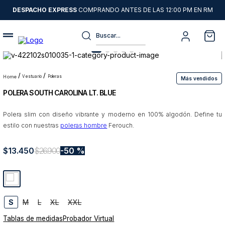
DESPACHO EXPRESS
COMPRANDO ANTES DE LAS 12:00 PM EN RM
Buscar...
Términos más buscados
1
.
sweater
vestuario
poleras
Más vendidos
POLERA SOUTH CAROLINA LT. BLUE
2
.
chaquetas
3
.
camisas
Polera slim con diseño vibrante y moderno en 100% algodón. Define tu
estilo con nuestras
poleras hombre
Ferouch.
4
.
pantalon
5
.
jeans
$
13
.
450
$
26
.
900
50 %
6
.
chaqueta cuero
7
.
chaqueta
8
.
blazer
S
M
L
XL
XXL
Tablas de medidas
Probador Virtual
9
.
poleron