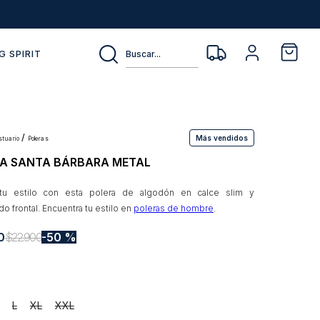
Buscar...
G SPIRIT
Más vendidos
estuario
poleras
A SANTA BÁRBARA METAL
 tu estilo con esta polera de algodón en calce slim y
o frontal. Encuentra tu estilo en
poleras de hombre
.
0
$
22
.
900
50 %
L
XL
XXL