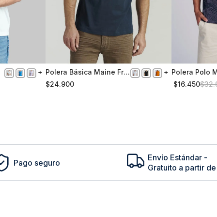
Polera Básica Maine Fr
Polera Polo 
M
S
Marine
$
24
.
900
$
16
.
450
$
32
.
Comprar
Envío Estándar -
Pago seguro
Gratuito a partir 
cto en tu primera compra | ¡Suscribete a nuestro newsl