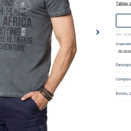
Tablas 
10
.
abrigo
:
424
Disponible
Ver tiend
Descripc
Composi
Envíos, 