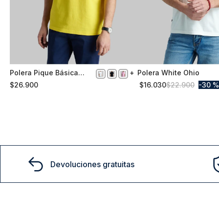
Polera Pique Básica
Polera White Ohio
M
XXL
Yellow
$
26
.
900
$
16
.
030
$
22
.
900
30 %
Comprar
Comprar
Devoluciones gratuitas
15% D