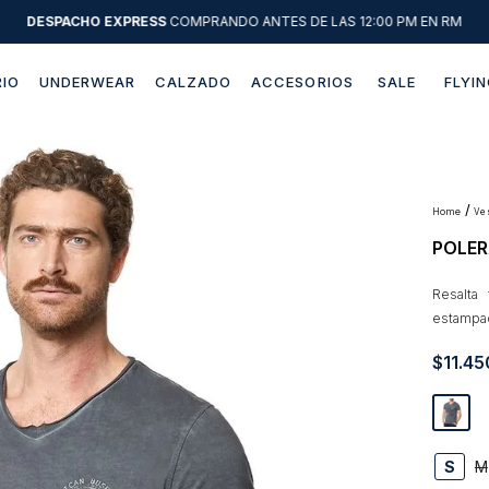
DESPACHO EXPRESS
COMPRANDO ANTES DE LAS 12:00 PM EN RM
IO
UNDERWEAR
CALZADO
ACCESORIOS
SALE
FLYIN
Términos más buscados
1
.
sweater
2
.
chaquetas
v
POLER
3
.
camisas
4
.
pantalon
Resalta
estampad
5
.
chaqueta cuero
$
11
.
45
6
.
jeans
7
.
chaqueta
8
.
blazer
S
M
9
.
poleron