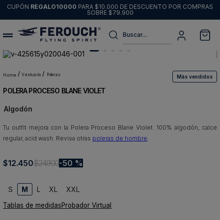
CUPÓN
REGALO10000
PARA $10.000 DE DESCUENTO POR COMPRAS
SOBRE $79.900
Buscar...
Términos más buscados
1
.
sweater
vestuario
poleras
Más vendidos
POLERA PROCESO BLANE VIOLET
2
.
chaquetas
Algodón
3
.
pantalon
Tu outfit mejora con la Polera Proceso Blane Violet. 100% algodón, calce
4
.
camisas
regular, acid wash. Revisa otras
poleras de hombre
.
5
.
chaqueta cuero
$
12
6
.
.
450
jeans
$
24
.
900
50 %
7
.
blazer
S
M
L
XL
XXL
8
.
chaqueta
Tablas de medidas
Probador Virtual
9
.
poleron