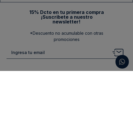
15% Dcto en tu primera compra
¡Suscribete a nuestro
newsletter!
*Descuento no acumulable con otras
promociones
Categorias