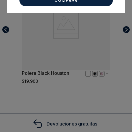
COMPRAR
Polera Black Houston
XXL
$
19
.
900
Comprar
Devoluciones gratuitas