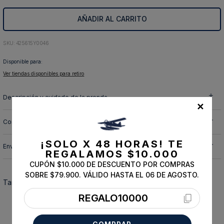
10
.
abrigo
AÑADIR AL CARRITO
:
425615Y0046
Disponible para:
Ver tiendas disponibles para retiro
Descripción y cuidado de la prenda
✕
Composición
¡SOLO X 48 HORAS!
TE
Envíos, cambios y devoluciones
REGALAMOS $10.000
CUPÓN $10.000 DE DESCUENTO POR COMPRAS
SOBRE $79.900. VÁLIDO HASTA EL 06 DE AGOSTO.
También te podría interesar
REGALO10000
ESSENTIAL