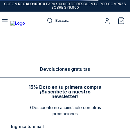
CUPÓN
REGALO10000
PARA $10.000 DE DESCUENTO POR COMPRAS
SOBRE $79.900
Buscar...
Términos más buscados
1
.
sweater
2
.
chaquetas
3
.
pantalon
Devoluciones gratuitas
4
.
camisas
5
.
chaqueta cuero
15% Dcto en tu primera compra
¡Suscribete a nuestro
6
.
blazer
newsletter!
7
.
jeans
*Descuento no acumulable con otras
promociones
8
.
chaqueta
9
.
poleron