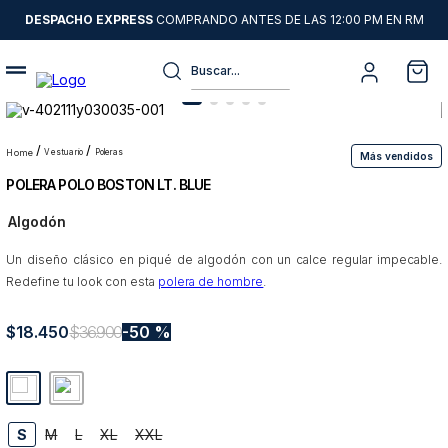
DESPACHO EXPRESS
COMPRANDO ANTES DE LAS 12:00 PM EN RM
Buscar...
Términos más buscados
1
.
sweater
vestuario
poleras
Más vendidos
POLERA POLO BOSTON LT. BLUE
2
.
chaquetas
Algodón
3
.
camisas
Un diseño clásico en piqué de algodón con un calce regular impecable.
4
.
pantalon
Redefine tu look con esta
polera de hombre
.
5
.
chaqueta cuero
$
18
6
.
.
450
jeans
$
36
.
900
50 %
7
.
chaqueta
8
.
blazer
S
M
L
XL
XXL
9
.
poleron