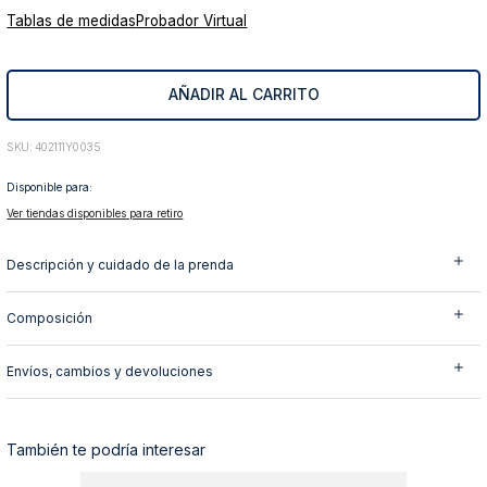
Tablas de medidas
Probador Virtual
10
.
abrigo
AÑADIR AL CARRITO
:
402111Y0035
Disponible para:
Ver tiendas disponibles para retiro
Descripción y cuidado de la prenda
Composición
Envíos, cambios y devoluciones
También te podría interesar