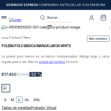
DESPACHO EXPRESS
COMPRANDO ANTES DE LAS 12:00 PM EN RM
Buscar...
Términos más buscados
1
.
sweater
vestuario
poleras
Más vendidos
POLERA POLO BÁSICA MANGA LARGA WHITE
2
.
chaquetas
3
.
camisas
La polera polo blanca es un básico indispensable. Manga larga y calce
regular para tu día. Más en
polera de hombre
Ferouch.
4
.
pantalon
5
.
jeans
$
17
.
450
$
34
.
900
50 %
6
.
chaqueta cuero
7
.
chaqueta
8
.
blazer
S
M
L
XL
XXL
Tablas de medidas
Probador Virtual
9
.
poleron