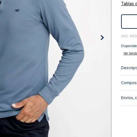
Tablas 
10
.
abrigo
:
415
Disponible
Ver tiend
Descripc
Composi
Envíos, 