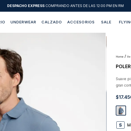
DESPACHO EXPRESS
COMPRANDO ANTES DE LAS 12:00 PM EN RM
IO
UNDERWEAR
CALZADO
ACCESORIOS
SALE
FLYIN
Términos más buscados
1
.
sweater
2
.
chaquetas
v
POLER
3
.
camisas
4
.
pantalon
Suave pi
gran conf
5
.
chaqueta cuero
$
17
.
45
6
.
jeans
7
.
chaqueta
8
.
blazer
S
M
9
.
poleron