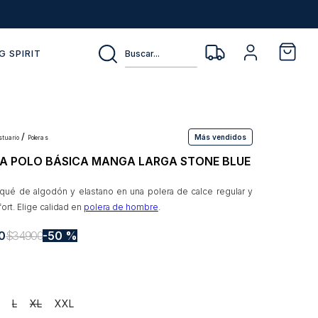
Buscar...
G SPIRIT
Más vendidos
estuario
poleras
A POLO BÁSICA MANGA LARGA STONE BLUE
qué de algodón y elastano en una polera de calce regular y
ort. Elige calidad en
polera de hombre
.
0
$
34
.
900
50 %
L
XL
XXL