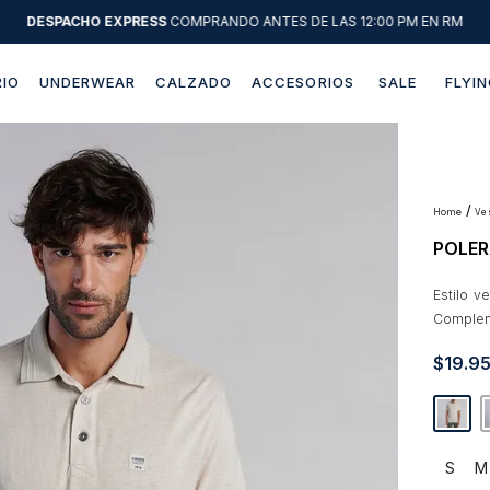
DESPACHO EXPRESS
COMPRANDO ANTES DE LAS 12:00 PM EN RM
IO
UNDERWEAR
CALZADO
ACCESORIOS
SALE
FLYIN
Términos más buscados
1
.
sweater
2
.
chaquetas
v
POLER
3
.
camisas
4
.
pantalon
Estilo ve
Complem
5
.
jeans
$
19
.
9
6
.
chaqueta cuero
7
.
chaqueta
8
.
blazer
S
M
9
.
poleron