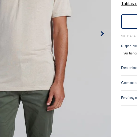
Tablas 
10
.
abrigo
:
404
Disponible
Ver tiend
Descripc
Composi
Envíos, 