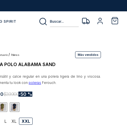
Buscar...
G SPIRIT
Más vendidos
estuario
poleras
A POLO ALABAMA SAND
rsátil y calce regular en una polera ligera de lino y viscosa.
enta tu look con
poleras
Ferouch.
50
$
39
.
900
50 %
L
XL
XXL