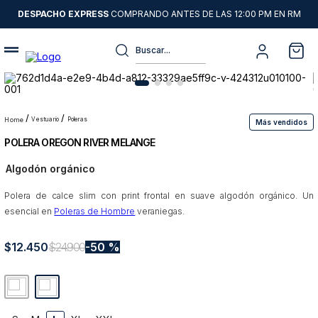
DESPACHO EXPRESS
COMPRANDO ANTES DE LAS 12:00 PM EN RM
Buscar...
Términos más buscados
1
.
sweater
vestuario
poleras
Más vendidos
2
.
chaquetas
POLERA OREGON RIVER MELANGE
3
.
camisas
Algodón orgánico
4
.
pantalon
Polera de calce slim con print frontal en suave algodón orgánico. Un
5
.
jeans
esencial en
Poleras de Hombre
veraniegas.
6
.
chaqueta cuero
$
12
.
450
$
24
.
900
50 %
7
.
chaqueta
8
.
blazer
9
.
poleron