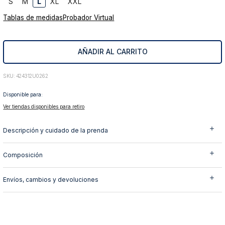
S
M
L
XL
XXL
10
.
abrigo
Tablas de medidas
Probador Virtual
AÑADIR AL CARRITO
:
424312U0262
Disponible para:
Ver tiendas disponibles para retiro
Descripción y cuidado de la prenda
Composición
Envíos, cambios y devoluciones