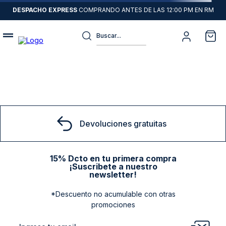
DESPACHO EXPRESS
COMPRANDO ANTES DE LAS 12:00 PM EN RM
Buscar...
Términos más buscados
1
.
sweater
2
.
chaquetas
3
.
camisas
Devoluciones gratuitas
4
.
pantalon
5
.
jeans
15% Dcto en tu primera compra
¡Suscribete a nuestro
6
.
chaqueta cuero
newsletter!
7
.
chaqueta
*Descuento no acumulable con otras
8
.
blazer
promociones
9
.
poleron