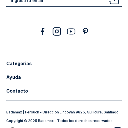
10
.
abrigo
Categorias
New Arrivals
Ayuda
Vestuario
Cuidado de la Ropa
Contacto
Calzado
Tiendas
sacferouch@badamax.cl
Accesorios
Preguntas frecuentes
Badamax | Ferouch - Dirección Lincoyán 9825, Quilicura, Santiago
Horarios de Atención:
Sale
Formas de Pago
Copyright © 2025 Badamax - Todos los derechos reservados
Lunes a Jueves de 8:30 a 17:30hs
Flying Spirit