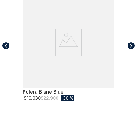
Polera Blane Blue
S
$
16
.
030
$
22
.
900
30 %
Comprar