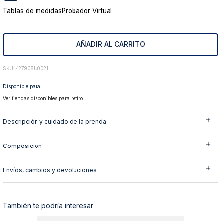
Tablas de medidas
Probador Virtual
10
.
abrigo
AÑADIR AL CARRITO
:
427908U0021
Disponible para:
Ver tiendas disponibles para retiro
Descripción y cuidado de la prenda
Composición
Envíos, cambios y devoluciones
También te podría interesar