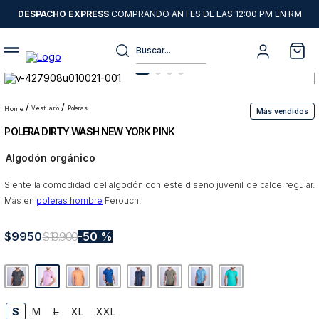
DESPACHO EXPRESS
COMPRANDO ANTES DE LAS 12:00 PM EN RM
Buscar...
Términos más buscados
1
.
sweater
vestuario
poleras
Más vendidos
POLERA DIRTY WASH NEW YORK PINK
2
.
chaquetas
Algodón orgánico
3
.
camisas
Siente la comodidad del algodón con este diseño juvenil de calce regular.
4
.
pantalon
Más en
poleras hombre
Ferouch.
5
.
jeans
$
9950
6
.
chaqueta cuero
$
19
.
900
50 %
7
.
chaqueta
8
.
blazer
9
.
poleron
S
M
L
XL
XXL