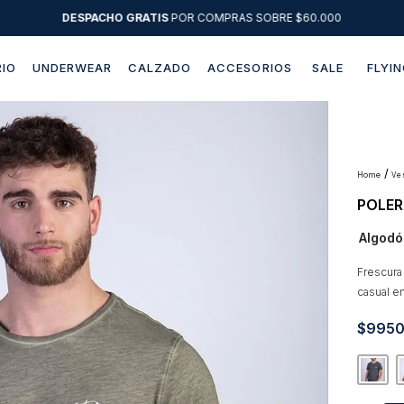
DESPACHO GRATIS
POR COMPRAS SOBRE $60.000
IO
UNDERWEAR
CALZADO
ACCESORIOS
SALE
FLYIN
Términos más buscados
1
.
sweater
2
.
chaquetas
v
POLER
3
.
camisas
Algodó
4
.
pantalon
5
.
chaqueta cuero
Frescura
casual e
6
.
jeans
$
995
7
.
chaqueta
8
.
blazer
9
.
poleron