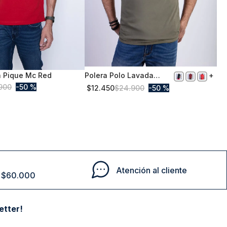
a Pique Mc Red
Polera Polo Lavada
XL
Orlando Military
900
50 %
$
12
.
450
$
24
.
900
50 %
Comprar
Comprar
Atención al cliente
de $60.000
etter!