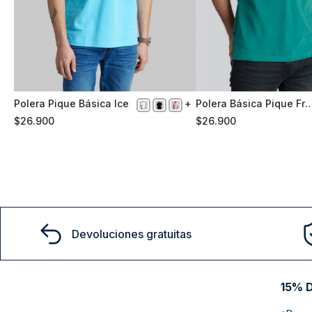
Polera Pique Básica Ice
Polera Básica Pique Fr
XXL
S
River
$
26
.
900
$
26
.
900
Comprar
Comprar
Devoluciones gratuitas
15% D