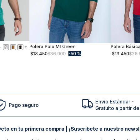
Polera Polo Ml Green
Polera Básic
M
XXL
$
18
.
450
$
36
.
900
50 %
$
13
.
450
$
26
.
Comprar
Envío Estándar -
Pago seguro
Gratuito a partir 
cto en tu primera compra | ¡Suscribete a nuestro newsl