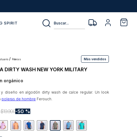
Buscar...
G SPIRIT
Más vendidos
estuario
poleras
A DIRTY WASH NEW YORK MILITARY
n orgánico
 y diseño en algodón dirty wash de calce regular. Un look
n
poleras de hombre
Ferouch.
0
$
19
.
900
50 %