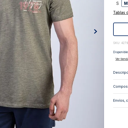
S
M
10
.
abrigo
Tablas 
:
427
Disponible
Ver tiend
Descripc
Composi
Envíos, 