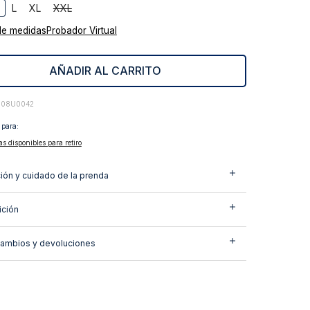
L
XL
XXL
de medidas
Probador Virtual
AÑADIR AL CARRITO
908U0042
 para:
as disponibles para retiro
ión y cuidado de la prenda
ción
cambios y devoluciones