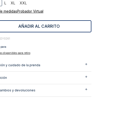
L
XL
XXL
de medidas
Probador Virtual
AÑADIR AL CARRITO
12Y0261
 para:
as disponibles para retiro
ión y cuidado de la prenda
ción
cambios y devoluciones