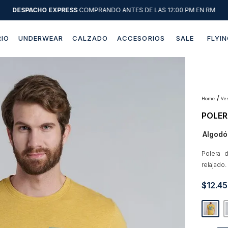
DESPACHO EXPRESS
COMPRANDO ANTES DE LAS 12:00 PM EN RM
IO
UNDERWEAR
CALZADO
ACCESORIOS
SALE
FLYIN
Términos más buscados
1
.
sweater
2
.
chaquetas
v
POLER
3
.
camisas
Algodó
4
.
pantalon
5
.
chaqueta cuero
Polera 
relajado
6
.
jeans
$
12
.
45
7
.
chaqueta
8
.
blazer
9
.
poleron