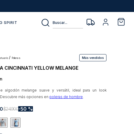
Buscar...
G SPIRIT
Más vendidos
estuario
poleras
A CINCINNATI YELLOW MELANGE
n
de algodón melange suave y versátil, ideal para un look
. Descubre más opciones en
poleras de hombre
.
0
$
24
.
900
50 %