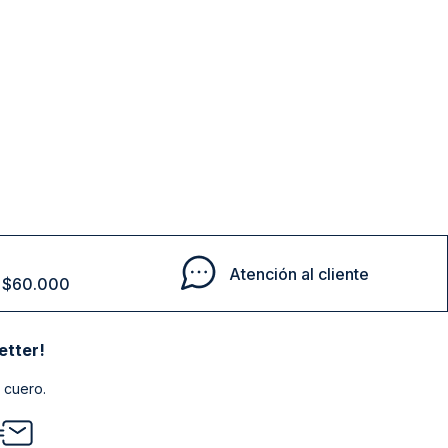
Atención al cliente
de $60.000
etter!
 cuero.