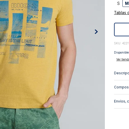
S
M
10
.
abrigo
Tablas 
:
4221
Disponible
Ver tiend
Descripc
Composi
Envíos, 