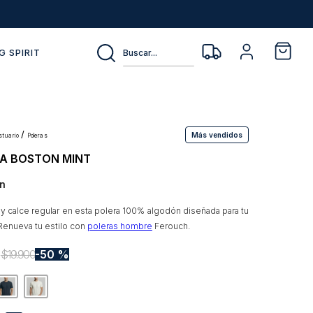
Buscar...
G SPIRIT
Más vendidos
estuario
poleras
A BOSTON MINT
n
 y calce regular en esta polera 100% algodón diseñada para tu
 Renueva tu estilo con
poleras hombre
Ferouch.
0
$
19
.
900
50 %