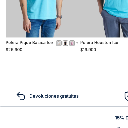
Polera Pique Básica Ice
Polera Houston Ice
XXL
M
$
26
.
900
$
19
.
900
Comprar
Comprar
Devoluciones gratuitas
15% D