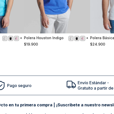
Polera Houston Indigo
Polera Básic
XL
S
White
$
19
.
900
$
24
.
900
Comprar
Envío Estándar -
Pago seguro
Gratuito a partir 
cto en tu primera compra | ¡Suscribete a nuestro newsl