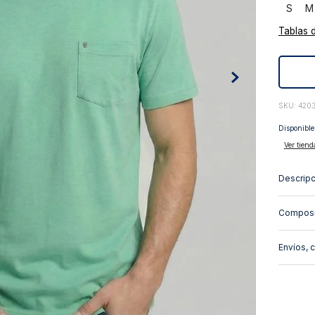
S
M
10
.
abrigo
Tablas 
:
420
Disponible
Ver tiend
Descripc
Composi
Envíos, 