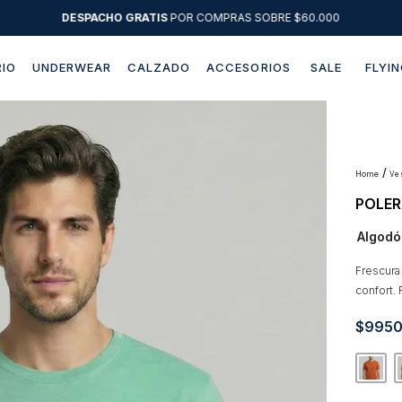
DESPACHO GRATIS
POR COMPRAS SOBRE $60.000
IO
UNDERWEAR
CALZADO
ACCESORIOS
SALE
FLYIN
Términos más buscados
1
.
sweater
2
.
chaquetas
v
POLER
3
.
camisas
Algodó
4
.
pantalon
5
.
jeans
Frescura
confort.
6
.
chaqueta cuero
$
995
7
.
chaqueta
8
.
blazer
9
.
poleron