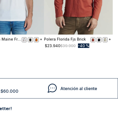
a Maine Fr
Polera Florida Fjs Brick
XL
$
23
.
940
$
39
.
900
40 %
Comprar
Comprar
Atención al cliente
de $60.000
etter!