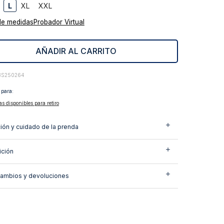
L
XL
XXL
de medidas
Probador Virtual
AÑADIR AL CARRITO
3S250264
 para:
as disponibles para retiro
ión y cuidado de la prenda
ción
cambios y devoluciones