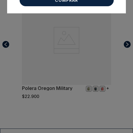
COMPRAR
Polera Oregon Military
XL
$
22
.
900
Comprar