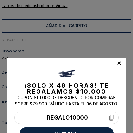
Tablas de medidas
Probador Virtual
10
.
abrigo
AÑADIR AL CARRITO
:
437906U0069
Disponible para:
Ver tiendas disponibles para retiro
✕
Descripción y cuidado de la prenda
¡SOLO X 48 HORAS!
TE
Composición
REGALAMOS $10.000
CUPÓN $10.000 DE DESCUENTO POR COMPRAS
Envíos, cambios y devoluciones
SOBRE $79.900. VÁLIDO HASTA EL 06 DE AGOSTO.
REGALO10000
También te podría interesar