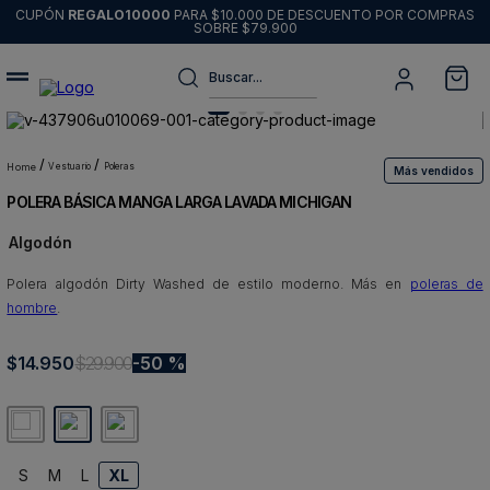
CUPÓN
REGALO10000
PARA $10.000 DE DESCUENTO POR COMPRAS
SOBRE $79.900
Buscar...
Términos más buscados
1
.
sweater
vestuario
poleras
Más vendidos
POLERA BÁSICA MANGA LARGA LAVADA MICHIGAN
2
.
chaquetas
Algodón
3
.
pantalon
Polera algodón Dirty Washed de estilo moderno. Más en
4
.
camisas
poleras de
hombre
.
5
.
chaqueta cuero
$
14
6
.
.
950
jeans
$
29
.
900
50 %
7
.
blazer
8
.
chaqueta
S
M
L
XL
9
.
poleron