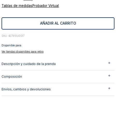
10
.
abrigo
Tablas de medidas
Probador Virtual
AÑADIR AL CARRITO
:
427910U0017
Disponible para:
Ver tiendas disponibles para retiro
Descripción y cuidado de la prenda
Composición
Envíos, cambios y devoluciones