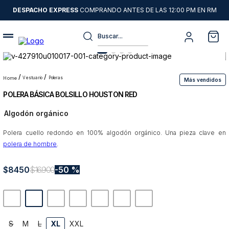
DESPACHO EXPRESS
COMPRANDO ANTES DE LAS 12:00 PM EN RM
Buscar...
Términos más buscados
1
.
sweater
vestuario
poleras
Más vendidos
POLERA BÁSICA BOLSILLO HOUSTON RED
2
.
chaquetas
Algodón orgánico
3
.
pantalon
Polera cuello redondo en 100% algodón orgánico. Una pieza clave en
4
.
camisas
polera de hombre
.
5
.
chaqueta cuero
$
8450
6
.
jeans
$
16
.
900
50 %
7
.
blazer
8
.
chaqueta
9
.
poleron
S
M
L
XL
XXL